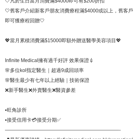
🤍凡於生日當月消費滿$4000即可有$200折扣

🤍舊客戶介紹新客戶朋友消費療程滿$4000或以上，舊客戶
即可獲療程回贈🤍

💖當月累積消費滿$15000即額外贈送醫學美容項目💖

Infinite Medical擁有過千好評 效果保證💉⠀

🌸多位kol指定醫生｜超過9成回頭率

🌸醫生最少有七年以上經驗｜技術保證

❌新手醫生❌外賣醫生❌醫資參差

▪️旺角診所

▪️接受信用卡💳接受分期✅⠀

———————————————————————-⠀
