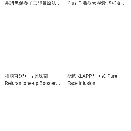
囊調色保養子宮卵巢療法增
Plus 羊胎盤素膠囊 增強版
加活力30粒
30pcs
韓國直送🇰🇷 麗珠蘭
德國KLAPP 🇩🇪C Pure
Rejuran tone-up Booster
Face Infusion
3+3 白瓷水光針