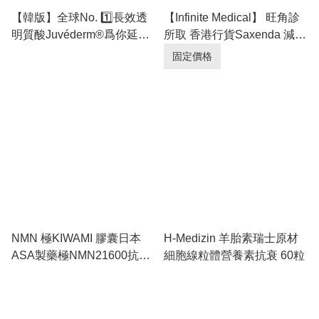
【韓版】全球No. 1️⃣長效透
【Infinite Medical】 旺角診
明質酸Juvéderm®爲你延續
所取 香港行貨Saxenda 減肥
自信輪廓美🏆
筆減肥針｜買9送1🥰｜多位
固定價格
kol指定醫生｜超過9成回頭
率
NMN 極KIWAMI 膠囊日本
H-Medizin 羊胎素瑞士原材
ASA製藥極NMN21600抗
細胞線粒體營養素抗衰 60粒
18000官方衰老