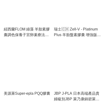
紐西蘭FLOM 綠藻 羊胎素膠
瑞士🇨🇭 Zell-V - Platinum
囊調色保養子宮卵巢療法增
Plus 羊胎盤素膠囊 增強版
加活力30粒
30pcs
美源萊Super-epla PQQ膠囊
JBP J-PLA 日本高端產品貴
婦級別JBP 萊乃康錦碧萊
POQ 乾細胞成份的人胎盤素