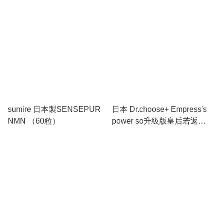
口服膠囊100粒
sumire 日本製SENSEPUR
日本 Dr.choose+ Empress's
NMN （60粒）
power so升級版皇后若返丸
手腳涼暖宮月經不調氣血養
顏護卵巢60粒