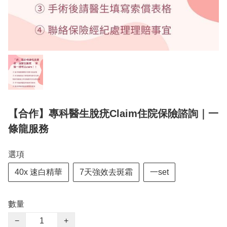
【合作】專科醫生脫疣Claim住院保險諮詢｜一
條龍服務
選項
40x 速白精華
7天強效去斑霜
一set
數量
−
+