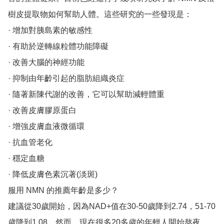
樹皮提取物如何幫助人體。這些研究的一些發現是：

· 增加對胰島素的敏感性

· 有助於逆轉線粒體功能障礙

· 改善大腦的神經功能

· 抑制由年齡引起的脂肪組織炎症

· 隨著新陳代謝的改善，它可以幫助減輕體重

· 改善皮膚膠原蛋白

· 增強皮膚血液微循環

· 抗血管老化

· 穩定血糖

· 降低皮膚色素沉著(淡斑)

服用 NMN 的推薦年齡是多少？

建議從30歲開始，因為NAD+值在30-50歲降到2.74，51-70
歲降到1.08。然而，現在很多20多歲的年輕人開始熬夜、