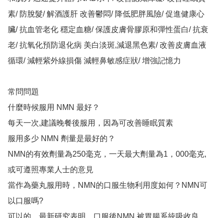
素/ 防脫髮/ 解酒護肝 改善鬱悶/ 降低肥胖風險/ 促進健康心
臟/ 抗血管老化 穩定血糖/ 保護皮膚骨膠原和彈性蛋白/ 抗衰
老/ 抗氧化預防退化病 美白淡斑,減退黑色素/ 改善皮膚血液
循環/ 減輕紫外線損傷 減輕鼻敏感症狀/ 增強記憶力

常問問題

什麼時候服用 NMN 最好？

每天一次,建議晚餐後服用，因為可改善睡眠質素

服用多少 NMN 劑量是最好的？

NMN的有效劑量為250毫克，一天最大劑量為1，000毫克, 
或可遵照專業人士的意見

當作為藥丸服用時，NMN的口服生物利用度如何？NMN可
以口服嗎?

可以的，最新研究表明，口服後NMN 被胃腸系統吸收良