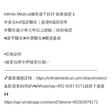
Infinite Medical擁有過千好評 效果保證💉⠀

🌸多位kol指定醫生｜超過9成回頭率

🌸醫生最少有七年以上經驗｜技術保證

❌新手醫生❌外賣醫生❌醫資參差

▪️旺角診所

▪️接受信用卡💳接受分期✅⠀

———————————————————————-⠀

💕最新優惠詳情：https://infinitemedical.com.hk/promotion/

🔺歡迎查詢/預約📲WhatsApp+852 6287 9171或按下連接
⬇️⬇️

https://api.whatsapp.com/send?phone=85262879171
