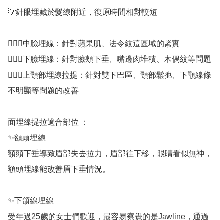
💡針眼埋藏於髮線附近，復原時間相對較短

💁🏻‍♀️中臉埋線：針對蘋果肌、法令紋這區域的緊實

💁🏻‍♀️下臉埋線：針對臉頰下垂、嘴邊肉堆積、木偶紋等問題

💁🏻‍♀️上頸部埋線拉提：針對雙下巴區、頸部鬆弛、下顎線條
不明顯等問題的改善

面埋線提拉適合部位 ：

✨額頭埋線

額頭下垂導致眉部失去拉力，眉部往下移，眼睛看似無神，
額頭埋線能改善眉下垂情況。

✨下頜線埋線

受年過25歲的女士們歡迎，最容易察覺的是Jawline，通過