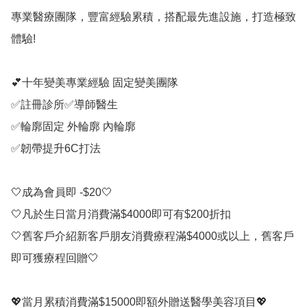
專業醫療團隊，豐富經驗累積，搭配最先進設施，打造極致
體驗!

💕十年變美專業經驗 固定變美團隊 

✅註冊診所✅導師醫生

✅輪廓固定 外輪廓 內輪廓

✅韌帶提升6C打法

🤍成為會員即 -$20🤍

🤍凡於生日當月消費滿$4000即可有$200折扣

🤍舊客戶介紹新客戶朋友消費療程滿$4000或以上，舊客戶
即可獲療程回贈🤍

💖當月累積消費滿$15000即額外贈送醫學美容項目💖
