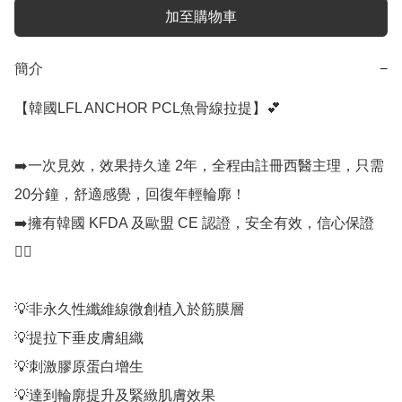
加至購物車
簡介
−
【韓國LFL ANCHOR PCL魚骨線拉提】💕

➡️一次見效，效果持久達 2年，全程由註冊西醫主理，只需 
20分鐘，舒適感覺，回復年輕輪廓！

➡️擁有韓國 KFDA 及歐盟 CE 認證，安全有效，信心保證
👍🏻

💡非永久性纖維線微創植入於筋膜層

💡提拉下垂皮膚組織

💡刺激膠原蛋白增生

💡達到輪廓提升及緊緻肌膚效果
