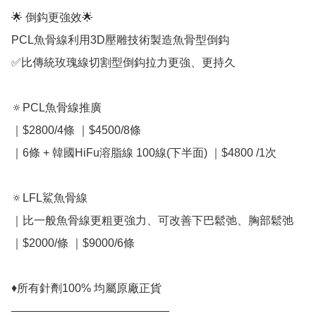
🌟 倒鈎更強效🌟

PCL魚骨線利用3D壓雕技術製造魚骨型倒鈎

✅比傳統玫瑰線切割型倒鈎拉力更強、更持久

🔅PCL魚骨線推廣

｜$2800/4條 ｜$4500/8條

｜6條 + 韓國HiFu溶脂線 100線(下半面) ｜$4800 /1次

🔅LFL鯊魚骨線 

｜比一般魚骨線更粗更強力、可改善下巴鬆弛、胸部鬆弛

｜$2000/條 ｜$9000/6條

♦️所有針劑100% 均屬原廠正貨

——————————————
