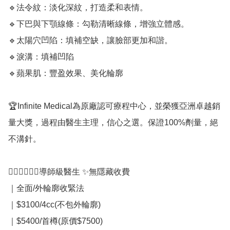
🔹法令紋：淡化深紋，打造柔和表情。

🔹下巴與下顎線條：勾勒清晰線條，增強立體感。

🔹太陽穴凹陷：填補空缺，讓臉部更加和諧。

🔹淚溝：填補凹陷

🔹蘋果肌：豐盈效果、美化輪廓

🏆Infinite Medical為原廠認可療程中心，並榮獲亞洲卓越銷
量大獎，過程由醫生主理，信心之選。保證100%劑量，絕
不溝針。

👨🏻‍⚕️👩🏻‍⚕️導師級醫生 ✨無隱藏收費

｜全面/外輪廓收緊法

｜$3100/4cc(不包外輪廓)

｜$5400/首樽(原價$7500)
