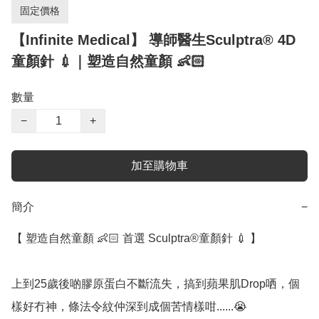
固定價格
【Infinite Medical】 導師醫生Sculptra® 4D
童顏針 💉｜塑造自然童顏 👶🏻
數量
−
+
加至購物車
簡介
−
【 塑造自然童顏 👶🏻 首選 Sculptra®童顏針 💉 】

上到25歲後啲膠原蛋白不斷流失，搞到蘋果肌Drop哂，個
樣好冇神，條法令紋仲深到成個苦情樣咁......😭
