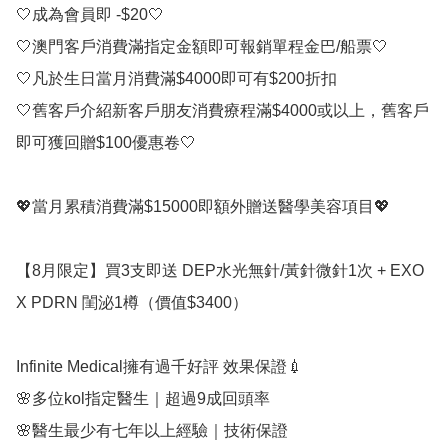
🤍成為會員即 -$20🤍

🤍澳門客戶消費滿指定金額即可報銷單程金巴/船票🤍

🤍凡於生日當月消費滿$4000即可有$200折扣

🤍舊客戶介紹新客戶朋友消費療程滿$4000或以上，舊客戶
即可獲回贈$100優惠卷🤍

💖當月累積消費滿$15000即額外贈送醫學美容項目💖

【8月限定】買3支即送 DEP水光無針/黃針微針1次 + EXO 
X PDRN 閨泌1樽（價值$3400）

Infinite Medical擁有過千好評 效果保證💉⠀

🌸多位kol指定醫生｜超過9成回頭率

🌸醫生最少有七年以上經驗｜技術保證
