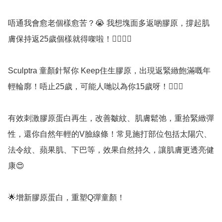
唔通我會愈老個樣愈苦？😭 我想塊面多返啲膠原，撐起肌
膚保持返25歲個樣就得㗎啦！👉🏻👈🏻

Sculptra 童顏針幫你 Keep住生膠原，出現返緊緻飽滿嘅年
輕輪廓！唔止25歲，可能人哋以為你15歲呀！🙆🏻‍♀️

有效刺激膠原蛋白再生，改善皺紋、肌膚鬆弛，重拾緊緻彈
性，還你自然年輕的V臉線條！常見施打部位包括太陽穴、
法令紋、蘋果肌、下巴等，效果自然持久，讓肌膚更透亮健
康😍

🌟增新膠原蛋白，重塑Q彈童顏！
