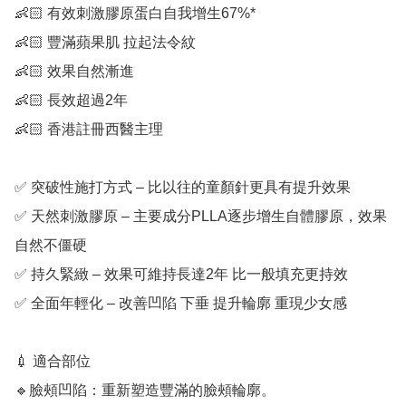
👶🏻 有效刺激膠原蛋白自我增生67%*

👶🏻 豐滿蘋果肌 拉起法令紋

👶🏻 效果自然漸進

👶🏻 長效超過2年

👶🏻 香港註冊西醫主理

✅ 突破性施打方式 – 比以往的童顏針更具有提升效果

✅ 天然刺激膠原 – 主要成分PLLA逐步增生自體膠原，效果
自然不僵硬

✅ 持久緊緻 – 效果可維持長達2年 比一般填充更持效

✅ 全面年輕化 – 改善凹陷 下垂 提升輪廓 重現少女感

💉 適合部位

🔹臉頰凹陷：重新塑造豐滿的臉頰輪廓。
