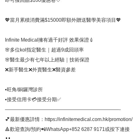
即可獲回贈$100優惠卷🤍

💖當月累積消費滿$15000即額外贈送醫學美容項目💖

Infinite Medical擁有過千好評 效果保證💉⠀

🌸多位kol指定醫生｜超過9成回頭率

🌸醫生最少有七年以上經驗｜技術保證

❌新手醫生❌外賣醫生❌醫資參差

▪️旺角/銅鑼灣診所

▪️接受信用卡💳接受分期✅⠀

———————————————————————-⠀

💕最新優惠詳情：https://infinitemedical.com.hk/promotion/

🔺歡迎查詢/預約📲WhatsApp+852 6287 9171或按下連接