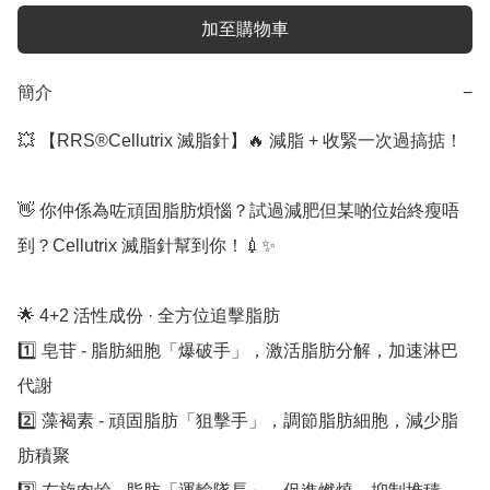
加至購物車
簡介
−
💥 【RRS®️Cellutrix 滅脂針】🔥 減脂 + 收緊一次過搞掂！

👋 你仲係為咗頑固脂肪煩惱？試過減肥但某啲位始終瘦唔
到？Cellutrix 滅脂針幫到你！💉✨

🌟 4+2 活性成份 · 全方位追擊脂肪

1️⃣ 皂苷 - 脂肪細胞「爆破手」，激活脂肪分解，加速淋巴
代謝

2️⃣ 藻褐素 - 頑固脂肪「狙擊手」，調節脂肪細胞，減少脂
肪積聚
