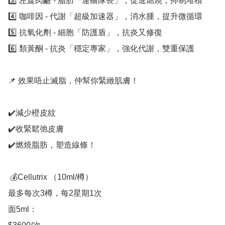
3️⃣ 左旋肉鹼 - 脂肪「運輸隊長」，促進燃燒，抑制堆積

4️⃣ 咖啡因 - 代謝「超級加速器」，消水腫，提升微循環

5️⃣ 抗氧化劑 - 細胞「防護盾」，抗炎又修復

6️⃣ 類黃酮 - 抗炎「穩定專家」，強化代謝，雙重保護

📌 效果唔止滅脂，仲幫你緊緻肌膚！

✔️減少橙皮紋

✔️收緊鬆弛皮膚

✔️燃燒脂肪，塑造線條！

 💰Cellutrix （10ml/樽）

最多每次3樽，每2星期1次

面5ml：
