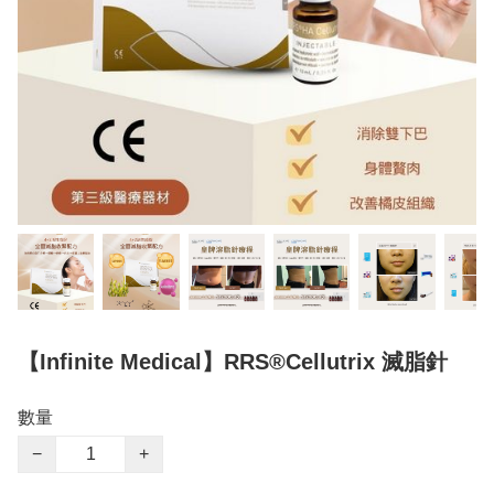
【Infinite Medical】RRS®️Cellutrix 滅脂針
數量
−
+