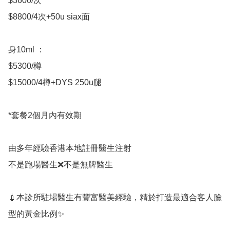
$3600/次

$8800/4次+50u siax面

身10ml ：

$5300/樽

$15000/4樽+DYS 250u腿

*套餐2個月內有效期

由多年經驗香港本地註冊醫生注射

不是跑場醫生❌不是無牌醫生

💉本診所駐場醫生有豐富醫美經驗，精於打造最適合客人臉
型的黃金比例✨
