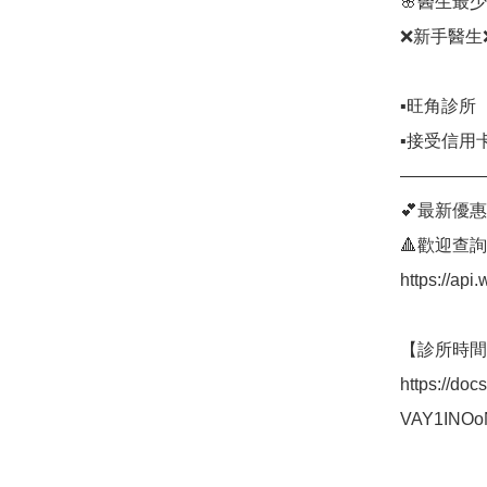
🌸醫生最
❌新手醫生
▪️旺角診所

▪️接受信用
—————
💕最新優惠詳情：
🔺歡迎查詢/預
https://ap
【診所時間表
https://do