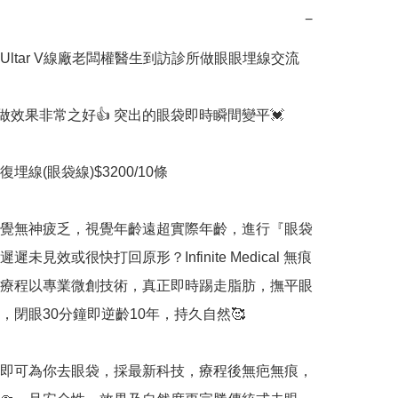
−
Ultar V線廠老闆權醫生到訪診所做眼眼埋線交流
l做效果非常之好👍 突出的眼袋即時瞬間變平💓

埋線(眼袋線)$3200/10條

覺無神疲乏，視覺年齡遠超實際年齡，進行『眼袋
遲未見效或很快打回原形？Infinite Medical 無痕
療程以專業微創技術，真正即時踢走脂肪，撫平眼
，閉眼30分鐘即逆齡10年，持久自然🥰

即可為你去眼袋，採最新科技，療程後無疤無痕，