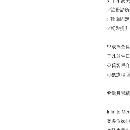
💕十年變美
✅註冊診所
✅輪廓固定 
✅韌帶提升6
🤍成為會員即 
🤍凡於生日
🤍舊客戶
可獲療程回贈
💖當月累積
Infinite
🌸多位ko