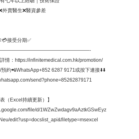
少有七年以上經驗｜技術保證

❌外賣醫生❌醫資參差

卡💳接受分期✅⠀

——————————————————-⠀

https://infinitemedical.com.hk/promotion/

約📲WhatsApp+852 6287 9171或按下連接⬇️⬇️

i.whatsapp.com/send?phone=85262879171

（Excel持續更新）】

cs.google.com/file/d/1WZwZwdagv9aAztkGSwEyz