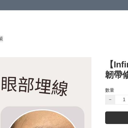
策
【Infi
韌帶修
數量
−