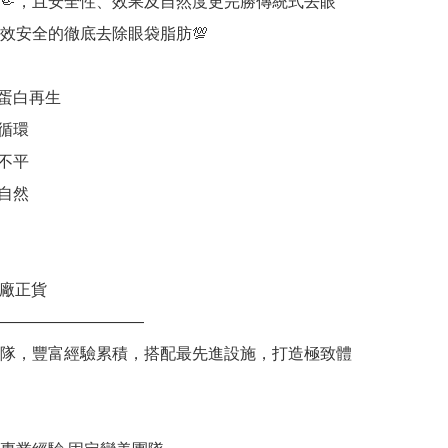
🤏，且安全性、效果及自然度更完勝傳統式去眼
效安全的徹底去除眼袋脂肪💯

蛋白再生

循環

不平

自然

原廠正貨

—————————

隊，豐富經驗累積，搭配最先進設施，打造極致體