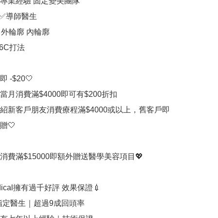
專業經驗 固定變美團隊 

✅導師醫生

外輪廓 內輪廓

C打法

-$20🤍

當月消費滿$4000即可有$200折扣

介紹新客戶朋友消費療程滿$4000或以上，舊客戶即
🤍

消費滿$15000即額外贈送醫學美容項目💖

 Medical擁有過千好評 效果保證💉⠀

l指定醫生｜超過9成回頭率
