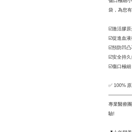
傷口極細小
袋，為您有
☑️激活膠原
☑️促進血液
☑️預防凹凸
☑️安全持久
☑️傷口極細

✅ 100% 
—————
專業醫療團
驗!
