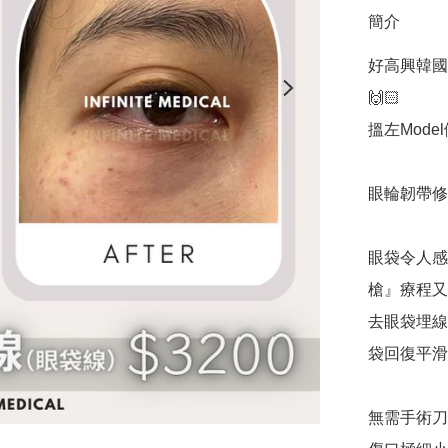
簡介
好高興韓國
🙌🏻

搵左Mode
眼輪韌帶修復
眼袋令人感
槍』療程又遲
去眼袋埋線
袋回復平滑
無需手術刀