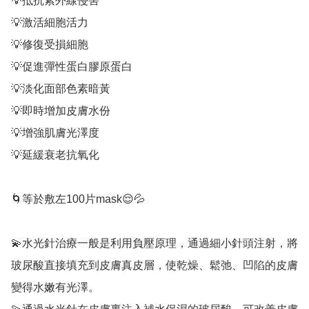
💡抵抗紫外線侵害

💡激活細胞活力

💡修復受損細胞

💡促進彈性蛋白膠原蛋白

💡淡化面部色素暗黃

💡即時增加皮膚水份

💡增強肌膚光澤度

💡延緩衰老抗氧化

🌀等於敷左100片mask😌💦

💫水光針治療一般是利用負壓原理，通過細小針頭注射，將
玻尿酸直接填充到皮膚真皮層，使乾燥、鬆弛、凹陷的皮膚
變得水嫩有光澤。
