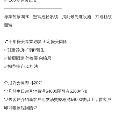
✅ 100% 原廠正貨

——————————————

專業醫療團隊，豐富經驗累積，搭配最先進設施，打造極致
體驗!

💕十年變美專業經驗 固定變美團隊 

✅註冊診所✅導師醫生

✅輪廓固定 外輪廓 內輪廓

✅韌帶提升6C打法

🤍成為會員即 -$20🤍

🤍凡於生日當月消費滿$4000即可有$200折扣

🤍舊客戶介紹新客戶朋友消費療程滿$4000或以上，舊客戶
即可獲療程回贈🤍
