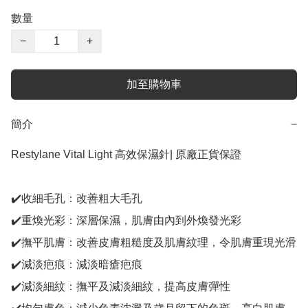
數量
−
+
加至購物車
簡介
−
Restylane Vital Light 高效保濕針| 原廠正貨保證

✔️收細毛孔：改善粗大毛孔

✔️重煥光彩：深層保濕，肌膚由內到外煥發光彩

✔️撫平肌膚：改善皮膚粗糙度及肌膚紋理，令肌膚重現光滑

✔️減淡疤痕：減淡暗瘡疤痕

✔️減淡細紋：撫平及減淡細紋，提高皮膚彈性
