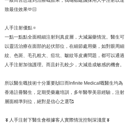
一般而言想達到治療嘅效果，我哋都建議採用人手注射以達
致最佳效果🫶🏻

人手注射優點🔅

一點一點點全面精細注射到真皮層，大減漏藥情況。醫生可
以靈活治療在面部的起伏部位，在細節處用藥，如對眼周細
紋、色斑、毛孔粗大、痘坑、皺紋等皮膚問題，都可以通過
人手注射加強護理。而且針孔較少，大減造成敏感的機會。

所以醫生嘅技術十分重要🙌🏻而Infinite Medical嘅醫生均為
香港註冊醫生，定期受藥廠培訓，多年醫學美容經驗，注射
層面精準到位，絕對是信心之選🥰

⏬人手注射下醫生會根據客人實際情況控制深淺度⏬
