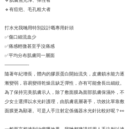
🔹肌膚無光澤、彈性者

🔹有痘疤、毛孔粗大者

打水光我哋用特別設計嘅專用針頭

✅傷口細流血少

✅痛感輕微甚至乎沒痛感

✅平均分布肌膚同一層面

—————-

隨著年紀增長，體內的膠原蛋白開始流失，皮膚鎖水能力逐
漸變弱，容易變得乾燥且缺乏彈性，亦有可能會長出細紋。
為了保持完美肌膚示人，除了敷面膜為面部肌膚保濕外，不
少女士選擇以水光針護理，由肌膚底層著手，功效比單靠敷
面膜更為顯著。可是人手注射定係儀器水光針比較好呢？👀
