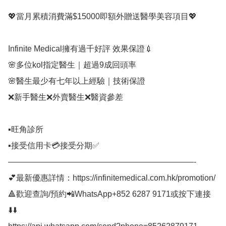
💖當月累積消費滿$15000即額外贈送醫學美容項目💖

Infinite Medical擁有過千好評 效果保證💉⠀

🌸多位kol指定醫生｜超過9成回頭率

🌸醫生最少有七年以上經驗｜技術保證

❌新手醫生❌外賣醫生❌醫資參差

▪️旺角診所

▪️接受信用卡💳接受分期✅⠀

———————————————————————-⠀

💕最新優惠詳情：https://infinitemedical.com.hk/promotion/

🔺歡迎查詢/預約📲WhatsApp+852 6287 9171或按下連接
⬇️⬇️
