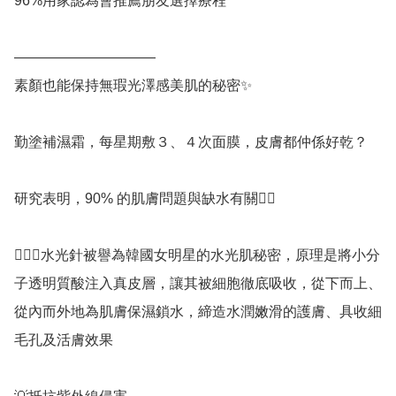
96%用家認為會推薦朋友選擇療程

——————————

素顏也能保持無瑕光澤感美肌的秘密✨

勤塗補濕霜，每星期敷３、４次面膜，皮膚都仲係好乾？

研究表明，90% 的肌膚問題與缺水有關😵‍💫

🙆🏻‍♀️水光針被譽為韓國女明星的水光肌秘密，原理是將小分
子透明質酸注入真皮層，讓其被細胞徹底吸收，從下而上、
從內而外地為肌膚保濕鎖水，締造水潤嫩滑的護膚、具收細
毛孔及活膚效果
