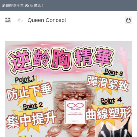
消費即享全單 95 折優惠！
Queen Concept