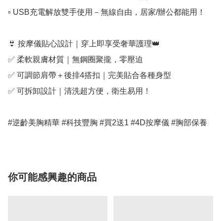
▫ USB充電解放雙手使用－無線自由，居家/辦公都能用！  

👙 按摩儀貼心設計｜穿上即享受奢華護理👑

✅ 柔軟親膚材質｜無鋼圈聚攏，零壓迫  

✅ 可調節肩帶＋後排4搭扣｜完美貼合各種身型  

✅ 可拆卸設計｜清洗超方便，衛生易用！  

#逆齡美胸精華 #科技豐胸 #買2送1 #4D按摩儀 #胸部保養
你可能感興趣的商品