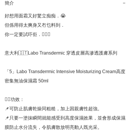
簡介
−
好想用面霜又好驚立痴痴．😭

但係用得太爽身又冇乜料到．

你一定要試吓佢．🙋🏻‍♀️

意大利🇮🇹Labo Transdermic 穿透皮層高滲透護膚系列

「5」Labo Transderrmic Intensive Moisturizing Cream高度
密集無油保濕霜 50ml

👉🏻功效：

📌可防止肌膚乾燥同粗糙，加上因親膚性超強。

📌只要一塗抹瞬間就能感受到高度保濕效果，並會形成保濕
膜防止水分流失，令肌膚散放明亮動人既光采。
