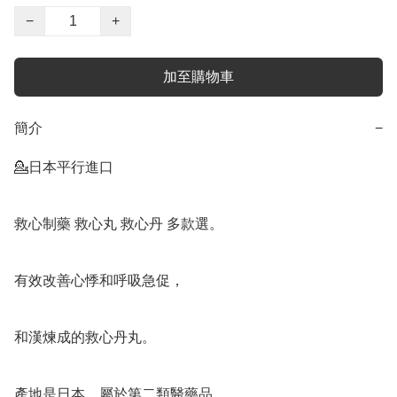
−
+
加至購物車
簡介
−
💁‍日本平行進口

救心制藥 救心丸 救心丹 多款選。

有效改善心悸和呼吸急促，

和漢煉成的救心丹丸。

產地是日本，屬於第二類醫藥品。
