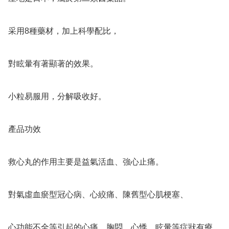
采用8種藥材，加上科學配比，

對眩暈有著顯著的效果。

小粒易服用，分解吸收好。

產品功效

救心丸的作用主要是益氣活血、強心止痛。

對氣虛血瘀型冠心病、心絞痛、陳舊型心肌梗塞、

心功能不全等引起的心痛、胸悶、心悸、眩暈等症狀有療