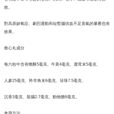
效。

對高原缺氧症、劇烈運動和短暫腦供血不足英氣的暈厥也有
效果。

救心丸成分

每六粒中含有蟾酥5毫克、牛黃4毫克、鹿茸末5毫克、

人參25毫克、羚羊角末6毫克、珍珠7.5毫克、

沉香3毫克、龍腦2.7毫克、動物膽8毫克。

食用方法
