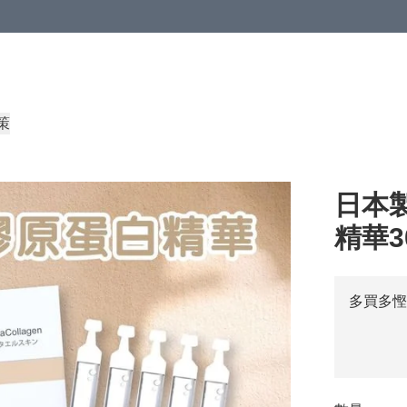
策
日本製
精華3
多買多慳