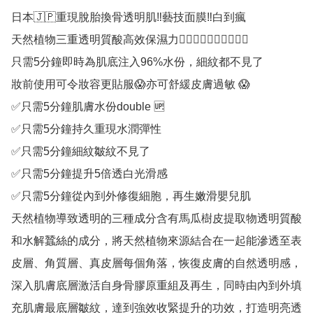
日本🇯🇵重現脫胎換骨透明肌‼️藝技面膜‼️白到瘋

天然植物三重透明質酸高效保濕力👍🏻👍🏻👍🏻👍🏻👍🏻

只需5分鐘即時為肌底注入96%水份，細紋都不見了

妝前使用可令妝容更貼服😱亦可舒緩皮膚過敏 😱

✅只需5分鐘肌膚水份double 🆙

✅只需5分鐘持久重現水潤彈性

✅只需5分鐘細紋皺紋不見了

✅只需5分鐘提升5倍透白光滑感

✅只需5分鐘從內到外修復細胞，再生嫩滑嬰兒肌

天然植物導致透明的三種成分含有馬瓜樹皮提取物透明質酸
和水解蠶絲的成分，將天然植物來源結合在一起能滲透至表
皮層、角質層、真皮層每個角落，恢復皮膚的自然透明感，
深入肌膚底層激活自身骨膠原重組及再生，同時由內到外填
充肌膚最底層皺紋，達到強效收緊提升的功效，打造明亮透