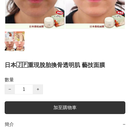
日本🇯🇵重現脫胎換骨透明肌 藝技面膜
數量
−
+
加至購物車
簡介
−