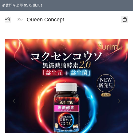
消費即享全單 95 折優惠！
Queen Concept