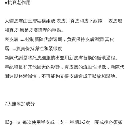
●抗衰老作用

人體皮膚由三層結構組成:表皮、真皮和皮下組織。 表皮層
和真皮 層是皮膚護理的重點。

表皮層......控制新陳代謝週期，負責保持皮膚濕潤 真皮
層......負責保持彈性和緊緻度

新陳代謝是將死皮細胞擠出並用新皮膚替換的循環過程。

年紀增長和其他因素的影響，真皮層的流動性降低，新陳代
謝週期逐漸減慢，不再能夠支撐皮膚造成了皺紋和鬆弛。

7大無添加成分

‼️3g一支 每次使用半支或一支 一星期1-2次  ‼️完成後必須搽