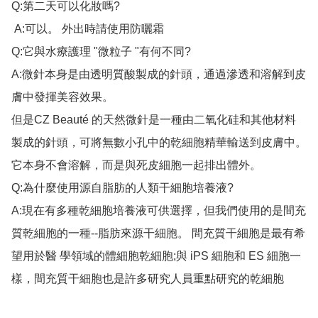
Q:第二天可以化妝嗎?

 A:可以。 外出時請使用防曬霜

Q:它與水療護理 "微粒子 "有何不同?

A:微針本身是由透明質酸製成的針頭，通過滲透和溶解到皮
膚中發揮美容效果。

但是CZ Beauté 的天然微針是一種由二氧化硅和其他材料
製成的針頭，可將無數小孔中的乾細胞精華輸送到皮膚中。 
它本身不會溶解，而是與死皮細胞一起排出體外。

Q:為什麼使用源自脂肪的人類干細胞培養液?

A:現在有多種乾細胞培養液可供選擇，但我們使用的是間充
質乾細胞的一種--脂肪來源干細胞。 間充質干細胞是最有希
望用於醫 學領域的體細胞乾細胞;與 iPS 細胞和 ES 細胞一
樣，間充質干細胞也是許多研究人員重點研究的乾細胞