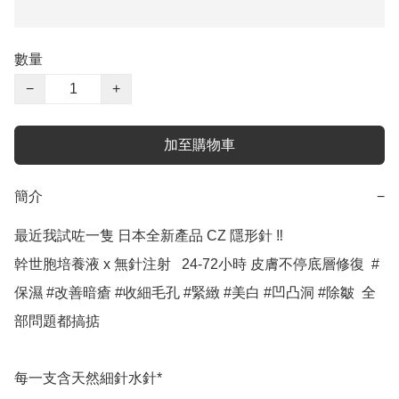
數量
−
+
加至購物車
簡介
−
最近我試咗一隻 日本全新產品 CZ 隱形針 ‼️ 

幹世胞培養液 x 無針注射   24-72小時 皮膚不停底層修復  #
保濕 #改善暗瘡 #收細毛孔 #緊緻 #美白 #凹凸洞 #除皺  全
部問題都搞掂 

每一支含天然細針水針*
