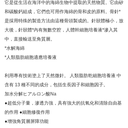
它是從生活在海洋中的海綿生物中提取的天然物質。它由矽
和碳酸鈣組成，它們也可用作海綿的骨和皮的原料。骨針*
是採用特殊的製造方法由這種骨頭製成的。針狀體極小，放
大後，針狀體*內有無數空腔，人體幹細胞培養液*滲入其
中，直接輸送至角質層。

*水解海綿

*人類脂肪細胞適應培養液

利用專有技術塗上了天然微針。 人類脂肪乾細胞培養液 中
含有 13 種不同的成分，包括生長因子和細胞因子。 

加水分解ヒアルロン酸Na

●超低分子量，滲透力強，具有強大的抗氧化和清除自由基
的作用 ●細胞修復作用

●增強角質層屏障功能
