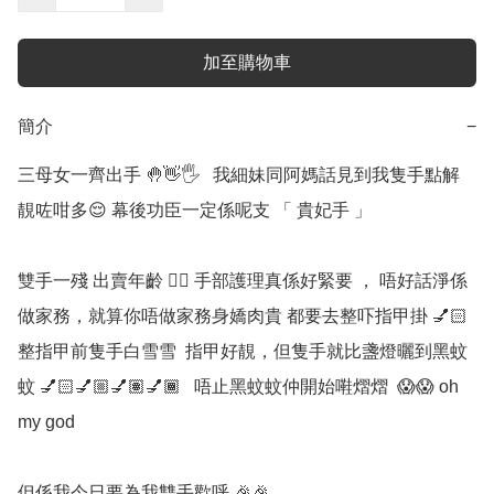
加至購物車
簡介
−
三母女一齊出手 🤚👋🖐️   我細妹同阿媽話見到我隻手點解
靚咗咁多😌 幕後功臣一定係呢支 「 貴妃手 」  

雙手一殘 出賣年齡 🤦‍♀️ 手部護理真係好緊要 ， 唔好話淨係
做家務，就算你唔做家務身嬌肉貴 都要去整吓指甲掛 💅🏻 
整指甲前隻手白雪雪  指甲好靚，但隻手就比盞燈曬到黑蚊
蚊 💅🏻💅🏼💅🏽💅🏾   唔止黑蚊蚊仲開始嚡熠熠  😱😱 oh 
my god

但係我今日要為我雙手歡呼 🎉🎉
