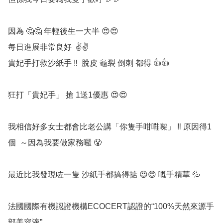
因為 🤔🤔 年輕後生一大半 😍😍 

每日進展非常良好  ✌️✌️ 

貴妃手打救沙紙手 ‼️  脫皮 龜裂 倒刺 都得 👍👍

狂打「貴妃手」 搶 1送1優惠 😍😍 

我相信好多女士都會比老公講「你隻手咁嚡㗎」 ‼️ 原因得1
個  ～因為我要做家務囉 😤 

最近比我發現咗一隻 沙紙手都搞得掂 😍😍 嘅手精華 💦 

法國國際有機認證機構ECOCERT認證的“100%天然來源手
部美容液”
