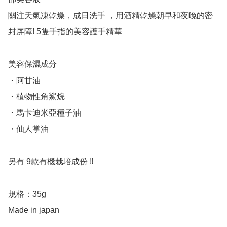
關注天氣凍乾燥，成日洗手 ，用酒精乾燥朝早和夜晚的密
封屏障! 5隻手指的美容護手精華 

美容保濕成分

・阿甘油

・植物性角鯊烷

・馬卡迪米亞種子油

・仙人掌油

另有 9款有機栽培成份 ‼️ 

規格：35g 

Made in japan