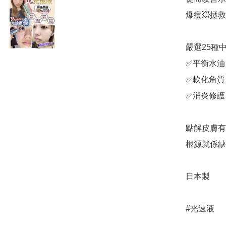
爆痘💥拯救
嚴選25種中
✅平衡水油
✅軟化角質
✅消炎修護
點解皮膚有
根源就係缺
日本製 

#光速液