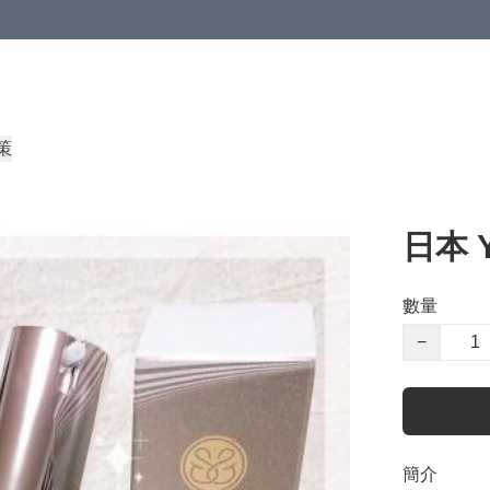
策
日本 Y
數量
−
簡介