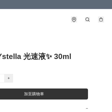
stella 光速液✨ 30ml
+
加至購物車
−