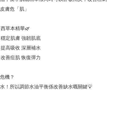
皮膚危「肌」 

西草本精華🌿

 穩定肌膚 強韌肌底

 提高吸收 深層補水

 改善痘肌 恢復彈力

危機？

水！所以調節水油平衡係改善缺水嘅關鍵💡 
