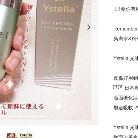
‼️只要你有
Remember  
爽膚水&精華
Ystella 
真係好用到不得
🇯🇵 日本
潔面後化妝水
加速吸收 25
Ystell
從而改善水