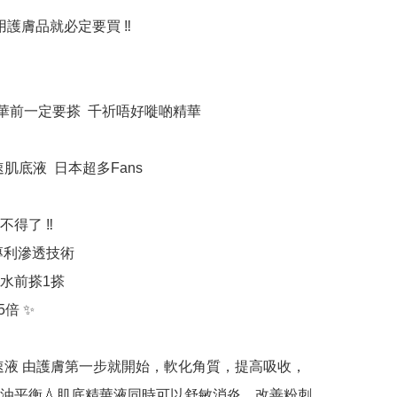
用護膚品就必定要買 ‼️



前一定要搽  千祈唔好嘥啲精華   

光速肌底液  日本超多Fans  

了 ‼️ 

專利滲透技術 

前搽1搽 

倍 ✨ 

a 光速液 由護膚第一步就開始，軟化角質，提高吸收，
油平衡💧肌底精華液同時可以舒敏消炎，改善粉刺