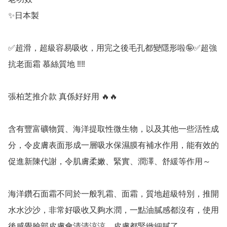
✨日本製

✅超滑，超級容易吸收，用完之後毛孔都變隱形啦🤪✅超強
抗老面霜 慕絲質地 ‼️‼️

張柏芝推介款 真係好好用 🔥🔥

含有豐富礦物質、海洋提取性微生物，以及其他一些活性成
分，令皮膚表面形成一層吸水保濕膜有補水作用，能有效的
促進新陳代謝，令肌膚柔嫩、緊實、潤澤、舒緩等作用～

海洋鑽石面霜不同於一般乳霜、面霜，質地超級特別，推開
水水沙沙，非常好吸收又夠水潤，一點油膩感都沒有，使用
後感覺臉部皮膚會清清涼涼，皮膚都緊緻細膩了。 
