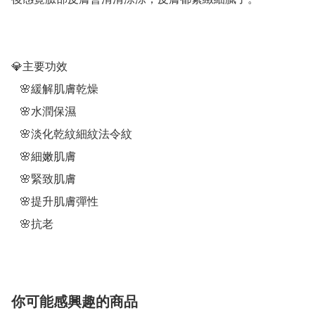
💎主要功效

   🌸緩解肌膚乾燥

   🌸水潤保濕

   🌸淡化乾紋細紋法令紋

   🌸細嫩肌膚

   🌸緊致肌膚

   🌸提升肌膚彈性

   🌸抗老
你可能感興趣的商品