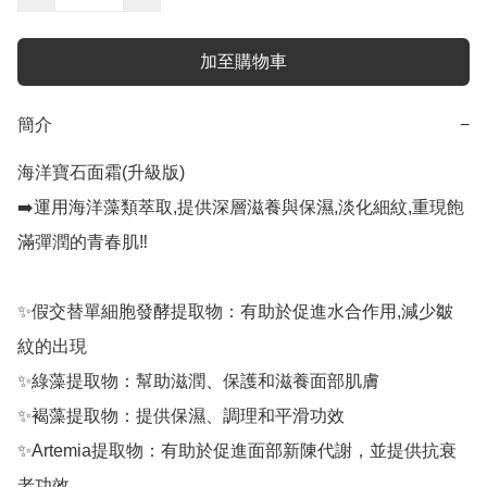
加至購物車
簡介
−
海洋寶石面霜(升級版)

➡️運用海洋藻類萃取,提供深層滋養與保濕,淡化細紋,重現飽
滿彈潤的青春肌‼️

✨假交替單細胞發酵提取物：有助於促進水合作用,減少皺
紋的出現

✨綠藻提取物：幫助滋潤、保護和滋養面部肌膚

✨褐藻提取物：提供保濕、調理和平滑功效

✨Artemia提取物：有助於促進面部新陳代謝，並提供抗衰
老功效
