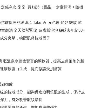
定係今次 😙😙  買1送6（贈品 一盒童顏滴 + 隨機 
抗皺保濕舒緩 🔺 1 Take 過  🔥色斑 鬆弛 皺紋 乾
 #童顏滴 全天侯幫緊你  皮膚鬆泡泡 睇落去年紀30+   
光成分突擊，喚醒肌膚抗老因子 

滴 嘅溫泉水蘊含豐富的礦物質，提高皮膚細胞的新
進膠原蛋白生成，從而修護受損膚質 

緊致撫紋 

線的抗老成分，能夠促進透明質酸的生成，保持皮
彈力，有效改善皺紋增長

膠原蛋白的產生，增加皮膚的張力
