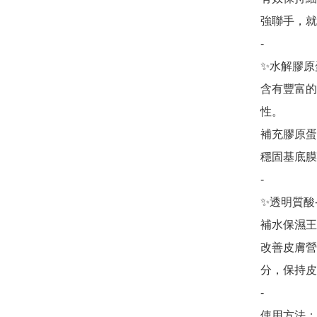
強聯手，就
-

✨水解膠原蛋
含有豐富的
性。

補充膠原蛋
穩固基底膜

-

✨透明質酸
補水保濕王
改善皮膚營
分，保持皮
-

使用方法：
