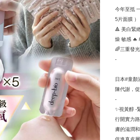
今年至抵 一
5片面膜 ）

🔺 美白緊緻
燥 敏感 🔥
🌈三重發
-

日本#童顏
陳代謝，促
-

✨視黃醇 -
行開實力路
膚的滋潤和
促進真皮層