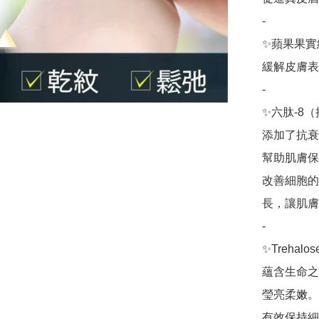
-

✨蘋果果實
緩解皮膚表
-

✨六肽-8
添加了抗衰
幫助肌膚保
改善細胞的
長，讓肌膚
-

✨Trehal
蘊含生命之
瑩亮柔嫩。

有效保持細