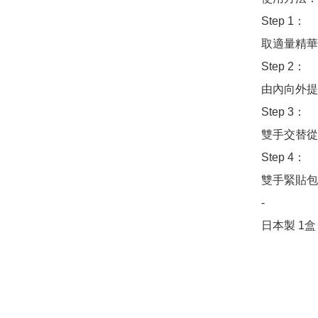
Step 1：

取適量精華
Step 2：

由內向外提
Step 3：

雙手交替從
Step 4：

雙手緊貼包
-

日本製 1盒 