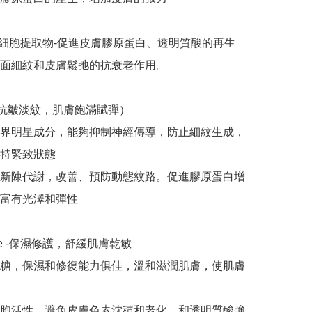
細胞提取物-促進皮膚膠原蛋白、透明質酸的再生

面細紋和皮膚鬆弛的抗衰老作用。

（抗皺淡紋，肌膚飽滿賦彈）

界明星成分，能夠抑制神經傳導，防止細紋生成，
持緊致狀態 

新陳代謝，改善、預防動態紋路。促進膠原蛋白增
富有光澤和彈性

ose -保濕修護，舒緩肌膚乾敏

糖，保濕和修復能力俱佳，溫和滋潤肌膚，使肌膚
胞活性，避免皮膚色素沈積和老化。和透明質酸強