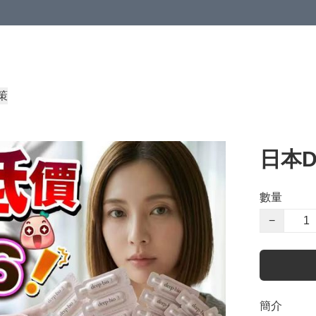
策
日本D
數量
−
簡介