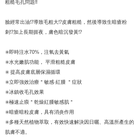
粗糙毛孔問題‼️

臉經常出油⁉️導致毛粗大⁉️皮膚粗糙，然後導致生暗瘡粉
刺⁉️加上長期捱夜，膚色暗沉發黃⁉️

✳️即時注水70%，注氧去黃氣

✳️水光嫩肌功能， 平滑粗糙皮膚

✳️ 提高皮膚底層保濕循環

✳️立即強效治療＂敏感·紅腫 ＂症狀

✳️冰鎮收毛孔效果

✳️極速止㾗＂乾燥紅腫敏感肌＂

✳️暗瘡暗粒皮膚，具有消炎作用

✳️多種天然植物萃取，有效快速解決因日曬、高溫所產生的
肌膚不適。
