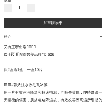
數量
−
+
加至購物車
簡介
−
又有正嘢出場❤️‍🔥❤️‍🔥

瑞士🇨🇭院線醫美品牌#Dr606

買2盒送1盒，一盒10片‼️‼️

🟩🟩#強效注水收毛孔冰膜

用一片有效冰涼降溫和極速補濕，同時去黄氣，即時舒緩一
天曬後的傷害，肌膚急速降溫後，有效改善因高溫所引起的