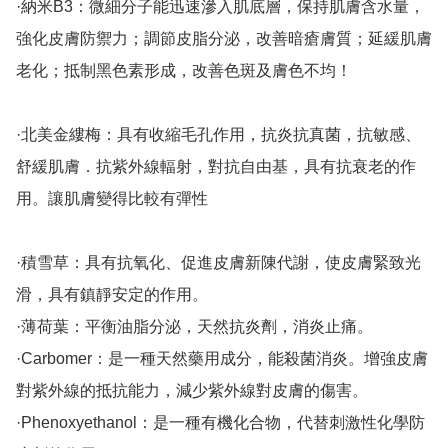
·納米B3：微細分子能迅速滲入肌底層，保持肌膚含水量，
強化皮膚防禦力；調節皮脂分泌，改善暗瘡膚質；延緩肌膚
老化；抵制黑色素形成，改善色斑及膚色不均！

·北美金縷梅：具有收縮毛孔作用，抗炎抗真菌，抗敏感、
舒緩肌膚．抗紫外線輻射，對抗自由基，具有抗衰老的作
用。讓肌膚變得比較有彈性

·積雪草：具有抗氧化、促進皮膚新陳代謝，使皮膚緊致光
滑，具有鎮靜安定的作用。

·薄荷葉：平衡油脂分泌，天然抗炎劑，消炎止痛。

·Carbomer：是一種天然藥用成分，能殺菌消炎。增強皮膚
對紫外線的抵抗能力，減少紫外線對皮膚的傷害。

·Phenoxyethanol：是一種有機化合物，代替刺激性化學防