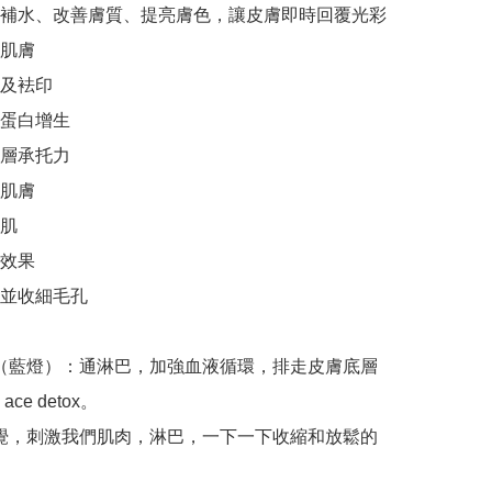
膚補水、改善膚質、提亮膚色，讓皮膚即時回覆光彩

肌膚

及袪印

蛋白增生

層承托力

肌膚

肌

效果

並收細毛孔

ode （藍燈）：通淋巴，加強血液循環，排走皮膚底層
e detox。

e 感覺，刺激我們肌肉，淋巴，一下一下收縮和放鬆的