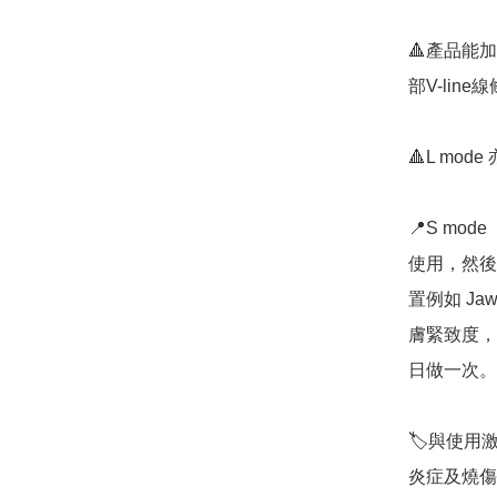
🔺產品能
部V-line線條感
🔺L mod
📍S mo
使用，然後在
置例如 Ja
膚緊致度，
日做一次。

🏷️與使
炎症及燒傷