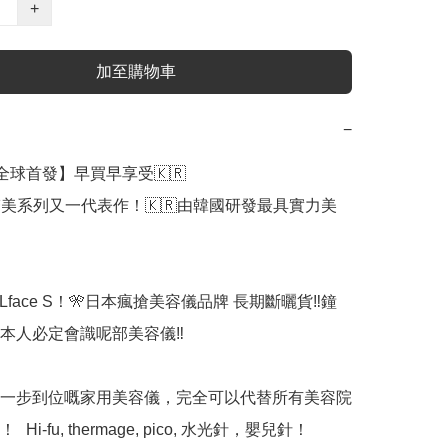
+
加至購物車
−
 S全球首發】早買早享受🇰🇷

ce 醫美系列又一代表作！🇰🇷由韓國研發最具實力美
ELface S！🎌日本瘋搶美容儀品牌 長期斷曬貨‼️鐘
本人必定會識呢部美容儀‼️

角一步到位嘅家用美容儀，完全可以代替所有美容院
i-fu, thermage, pico, 水光針，嬰兒針！
