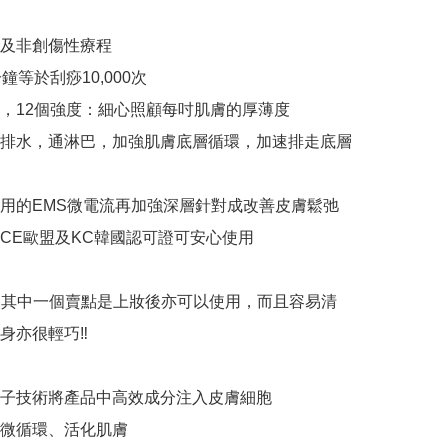
性及非創傷性療程

鐘等於刮痧10,000次

式，12個強度：細心照顧每吋肌膚的厚薄度

，排水，通淋巴，加強肌膚底層循環，加速排走底層
常用的EMS微電流再加強深層針對成改善皮膚鬆弛

獲CE歐盟及KC韓國認可證可安心使用

ace S其中一個賣點是上妝後亦可以使用，而且容易清
亦很輕巧‼️

離子技術將產品中高效成分注入皮膚細胞

膚微循環、活化肌膚
