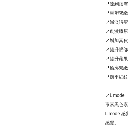
📍達到煥
📍重塑緊緻
📍減淡暗瘡
📍刺激膠原
📍增加真皮
📍提升眼部
📍提升蘋果
📍輪廓緊緻
📍撫平細紋
📍L m
毒素黑色素 ac
L mod
感覺。
