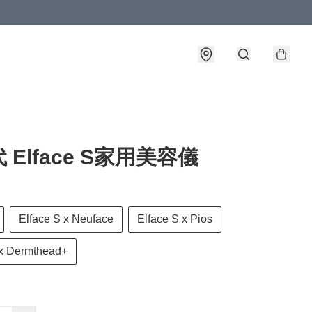
 Elface S家用美容儀
Elface S x Neuface
Elface S x Pios
 x Dermthead+