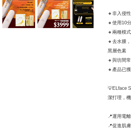
🔸非入侵
🔸使用10分
🔸兩種模
🔸去水腫
黑層色素

🔸與坊間
🔸產品已
💡ELf
潔打理，機身
📍運用電
📍促進肌