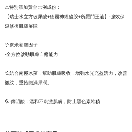
⚠️特別添加黃金比例成份：

【瑞士水立方玻尿酸+德國神經醯胺+所羅門王油】·強效保
濕修復肌膚屏障

💦奈米養膚因子

·全方位啟動肌膚自癒能力

💦結合南極冰藻，幫助肌膚吸收，增強水光充盈活力，改善
皺紋，重拾飽滿彈潤。

💦 傳明酸：溫和不刺激肌膚，防止黑色素堆積