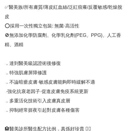
✅醫美族/所有膚質/薄皮紅血絲/泛紅痕癢/反覆敏感/乾燥脫
皮

⭕️採用一次性獨立包裝: 無菌·高活性

🚫無添加化學防腐劑、化學乳化劑(PEG、PPG)、人工香
精、酒精

．達到醫美級認證術後修復

．特強肌膚屏障修護

．不論暗瘡皮膚·敏感皮膚能夠即時緩解不適

 ·強化抗衰老因子·促進皮膚免疫系統更新

．多重活化技術引入皮膚真皮層

．抑制經常捱夜引起對皮膚各種傷害

🏨醫美診所醫生配方比例．真係好珍貴 👉🏻
