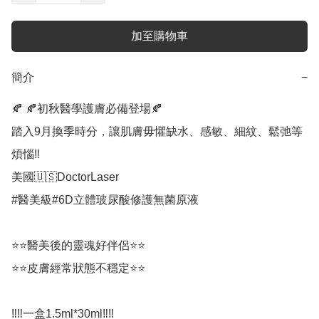
加至購物車
簡介
−
🍂 🍂初秋醫學護膚必備登場🍂

踏入9月換季時分，讓肌膚毋懼缺水、感敏、細紋、鬆弛等
煩惱‼️

美國🇺🇸DoctorLaser

#醫美級#6D立體玻尿酸修護無菌原液

⭐️⭐️醫美後的靈魂好伴侶⭐️⭐

⭐️⭐️皮膚經常狀態不穩定⭐️⭐️

‼️‼️一盒1.5ml*30ml‼️‼️
