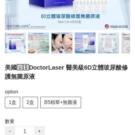
美國🇺🇸DoctorLaser 醫美級6D立體玻尿酸修
護無菌原液
option
1盒
2盒
B5精華+無菌液
數量
−
+