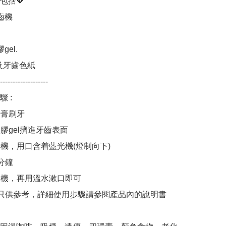
包括💖

齒機

el.

及牙齒色紙

-------------------

: 

牙膏刷牙

凝膠gel擠進牙齒表面

光機，用口含着藍光機(燈制向下) 

分鐘

藍光機，再用溫水漱口即可
