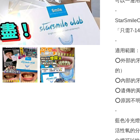
可以一邊用
-

StarSmi
「只需7-1
-

適用範圍：

⭕️外部的
的）

⭕️內部的
⭕️遺傳的黃
⭕️原因不
-

藍色冷光燈
活性氧的分