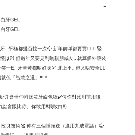
−
白牙GEL

白牙GEL

.. 平極都幾百蚊一次🤨 新年前咩都要買💁🏻‍♀️ 緊
慳🙌🏻 但過年又要見到啲親朋戚友.. 就算個外殼裝
笑一E.. 牙黃黃都唔好睇🫢 北上平.. 但又唔安全👉🏻
機就係「智慧之選」‼️‼️‼️

白5度💥 會盒仲附送咗牙齒色紙✔️俾你對比用前用後
實力點會跟比你、你敢用‼️我敢白‼️)

 改良技術🥰 仲有三個插頭送（適用九成電話）🤪