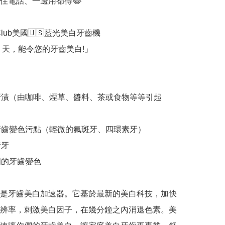
住電話、一邊用都得😂

leClub美國🇺🇸藍光美白牙齒機

4 天，能令您的牙齒美白!」

牙漬（由咖啡、煙草、醬料、茶或食物等等引起
牙齒變色污點（輕微的氟斑牙、四環素牙）

牙

明的牙齒變色

是牙齒美白加速器。它基於最新的美白科技，加快
辨率，刺激美白因子，在幾分鐘之內消退色素。美