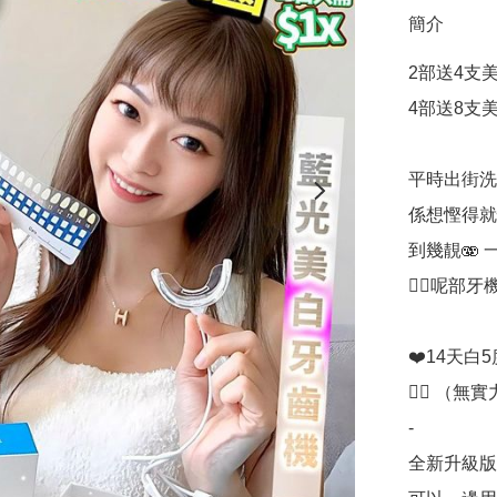
簡介
2部送4支美
4部送8支美
平時出街洗牙
係想慳得就
到幾靚🫨 一
👈🏻呢部牙
❤️14天
👍🏻 （無
-

全新升級版