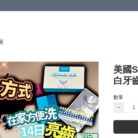
策
美國S
白牙
數量
−