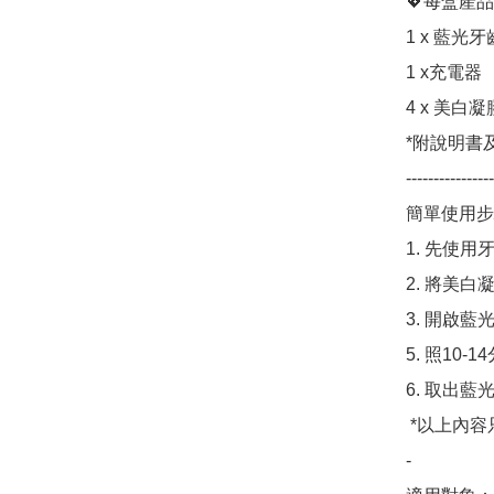
💖每盒產品
1 x 藍光牙
1 x充電器

4 x 美白凝膠g
*附說明書
----------------
簡單使用步驟 
1. 先使用
2. 將美白
3. 開啟藍
5. 照10-14
6. 取出
 *以上內容只供參考，詳細使用步驟請參閱產品內的說明書

-
