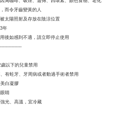
因渴咖啡、吸煙、遺傳、四環素、顏色食物、老化
，而令牙齒變黃的人

被太陽照射及存放在陰涼位置

年

用後如感到不適，請立即停止使用

---------------

12歲以下的兒童禁用

潰瘍、有蛀牙、牙周病或者動過手術者禁用

食美白凝膠

眼睛

免強光、高溫，宜冷藏
