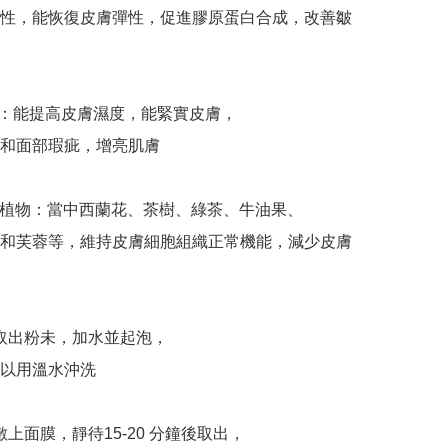
性，能恢復皮膚彈性，促進膠原蛋白合成，改善皺
：能提高皮膚濕度，能緊實皮膚，

和面部瑕疵，增亮肌膚

然植物：當中西蘭花、茶樹、綠茶、牛油果、

和芙蓉等，維持皮膚細胞組織正常機能，減少皮膚
1：取出粉未，加水並起泡，

以用溫水沖洗

2：敷上面膜，靜待15-20 分鐘後取出，
