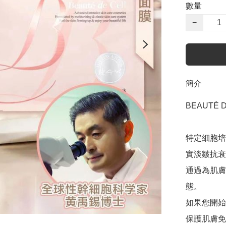
數量
−
簡介
BEAUTÉ 
特定細胞培
實淡皺抗衰
通過為肌膚
態。

如果您開始出現
保護肌膚免