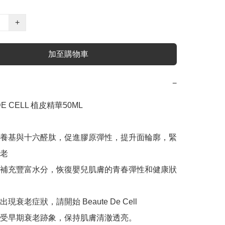
+
加至購物車
−
DE CELL 植皮精華50ML

養基與十六醛肽，促進膠原彈性，提升面輪廓，緊
老

補充豐富水分，恢復嬰兒肌膚的青春彈性和健康狀
衰老症狀，請開始 Beaute De Cell

受早期衰老跡象，保持肌膚清澈透亮。
