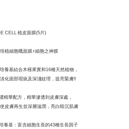
E CELL 植皮面膜(5片)

培植細胞嘅面膜⚡️細胞之神膜

胞培養基結合木槿果實和16種天然植物，

淡化面部瑕疵及深淺紋理，提亮緊膚‼️

濃精華配方，精華滲透到皮膚深處，

使皮膚再生並深層滋潤，亮白暗沉肌膚

培養基：富含細胞生長的43種生長因子
