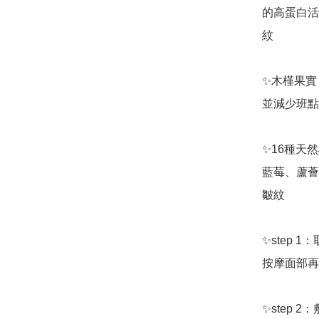
的高蛋白活
紋

✨木槿果實
並減少班點
✨16種天
藍莓、蘆薈
皺紋

✨step 
按摩面部再
✨step 