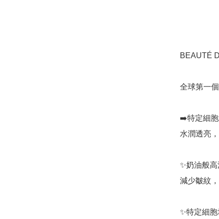
BEAUTÉ D
全球第一個
➡️特定細
水潤透亮，
✨奶油般高
減少皺紋，
✨特定細胞