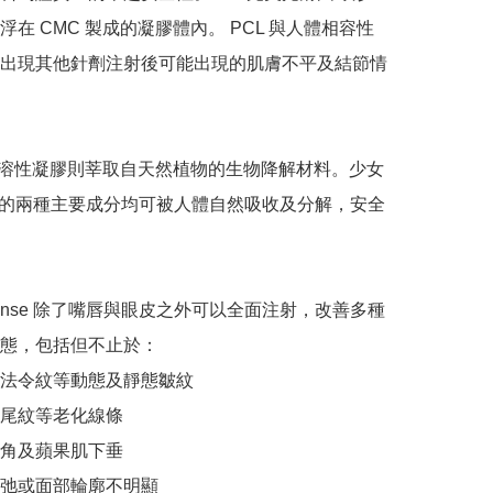
浮在 CMC 製成的凝膠體內。 PCL 與人體相容性
出現其他針劑注射後可能出現的肌膚不平及結節情
 水溶性凝膠則莘取自天然植物的生物降解材料。少女
anse 的兩種主要成分均可被人體自然吸收及分解，安全
llanse 除了嘴唇與眼皮之外可以全面注射，改善多種
態，包括但不止於：

及法令紋等動態及靜態皺紋 

魚尾紋等老化線條

眼角及蘋果肌下垂

鬆弛或面部輪廓不明顯
