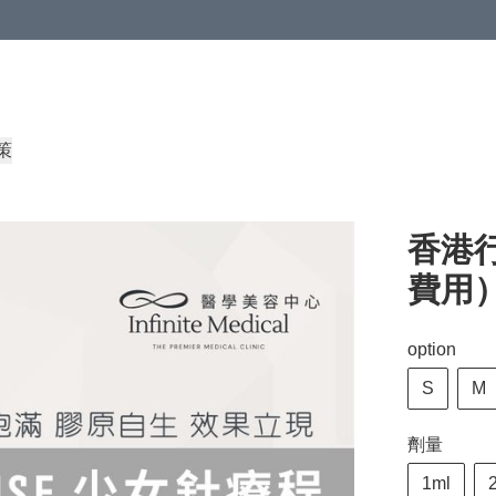
策
香港行
費用
option
S
M
劑量
1ml