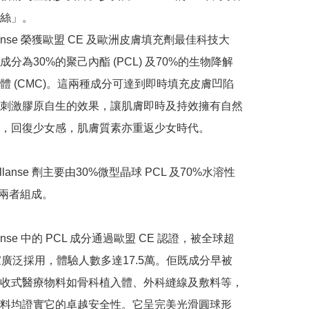
絲」。

lanse 榮獲歐盟 CE 及歐洲皮膚填充劑最佳科技大
分為30%的聚己內酯 (PCL) 及70%的生物降解
體 (CMC)。這兩種成分可達到即時填充皮膚凹陷
刺激膠原自生的效果，讓肌膚即時及持效擁有自然
，回復少女感，肌膚質素亦重返少女時代。

llanse 劑主要由30%微型晶球 PCL 及70%水溶性
 兩者組成。 

lanse 中的 PCL 成分通過歐盟 CE 認證，被全球超
家廣泛採用，體驗人數多達17.5萬。佢既成分早被
收式醫療物料如骨科植入體、外科縫線及敷料等，
料均證實它的卓越安全性。它呈完美光滑圓球形