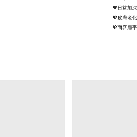
💖日益加
💖皮膚老
💖面容扁