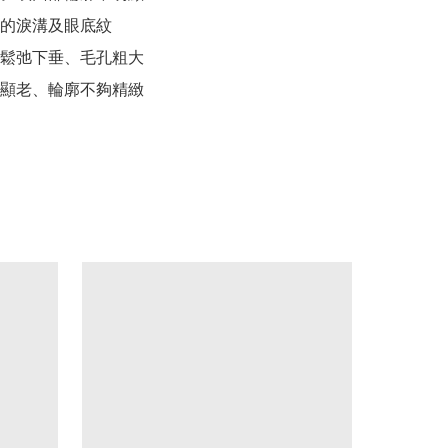
深的淚溝及眼底紋

化鬆弛下垂、毛孔粗大

平顯老、輪廓不夠精緻