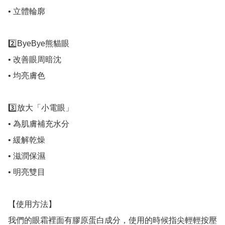
• 立體輪廓

2️⃣ByeBye熊貓眼

• 改善眼周暗沈

• 均亮膚色

3️⃣放大「小電眼」

• 為肌膚補充水分

• 緩解乾燥

• 滋潤保濕

• 明亮雙目

【使用方法】

我們的眼霜裡面有膠原蛋白成分，使用的時候指尖輕輕按壓