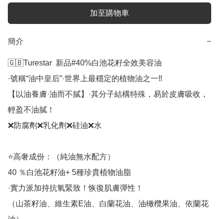
加至購物車
簡介
−
🇬🇧Turestar  新品#40%白池花籽全效美容油

·號稱“油中皇后”·世界上最穩定的植物油之一‼️

【以油養膚·油而不膩】·其分子結構特殊，易於皮膚吸收，
輕盈不油膩！

❌防腐劑❌乳化劑❌硅油❌水

⭐️高奢成份：（純油無水配方）

40 ％白池花籽油+ 5種珍貴植物油脂

·實力派加持抗氧緊致！恢復肌膚彈性！

（山茶籽油、維生素E油、白蘭花油、油橄欖果油、依蘭花