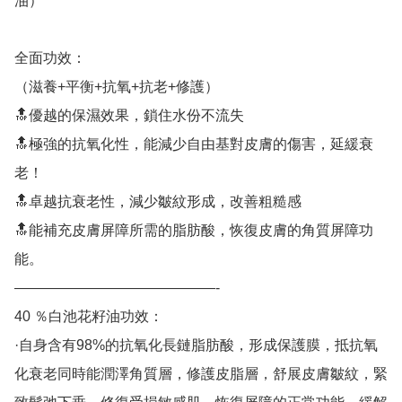
油）

全面功效：

（滋養+平衡+抗氧+抗老+修護）

🔝優越的保濕效果，鎖住水份不流失

🔝極強的抗氧化性，能減少自由基對皮膚的傷害，延緩衰
老！

🔝卓越抗衰老性，減少皺紋形成，改善粗糙感

🔝能補充皮膚屏障所需的脂肪酸，恢復皮膚的角質屏障功
能。

——————————————-

40 ％白池花籽油功效：

·自身含有98%的抗氧化長鏈脂肪酸，形成保護膜，抵抗氧
化衰老同時能潤澤角質層，修護皮脂層，舒展皮膚皺紋，緊