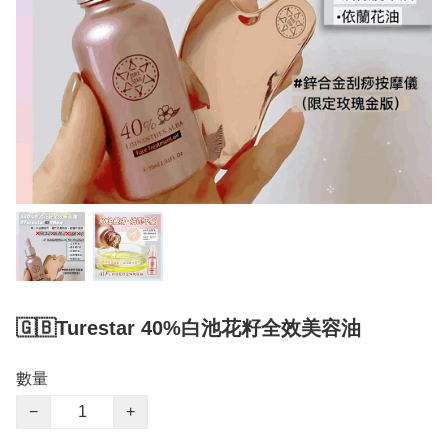
🇬🇧Turestar 40%白池花籽全效美容油
數量
−
+