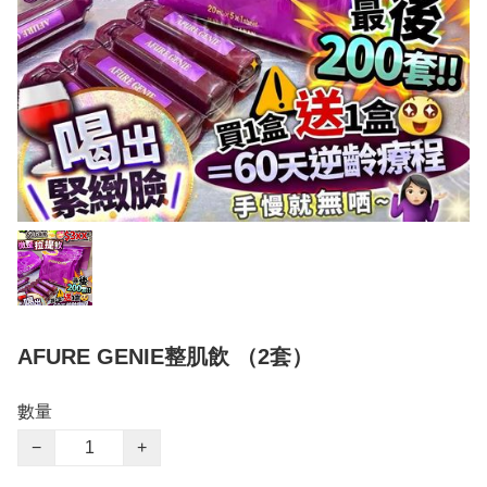
AFURE GENIE整肌飲 （2套）
數量
−
+