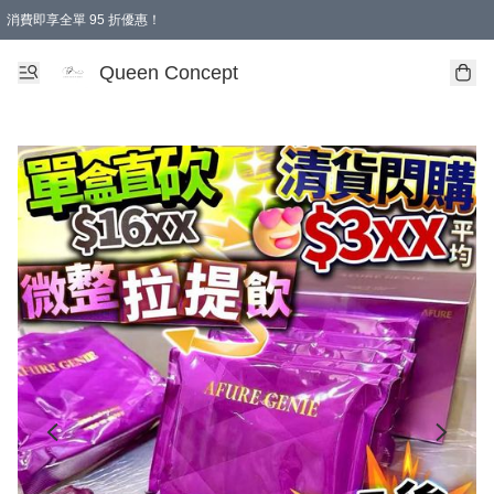
消費即享全單 95 折優惠！
Queen Concept