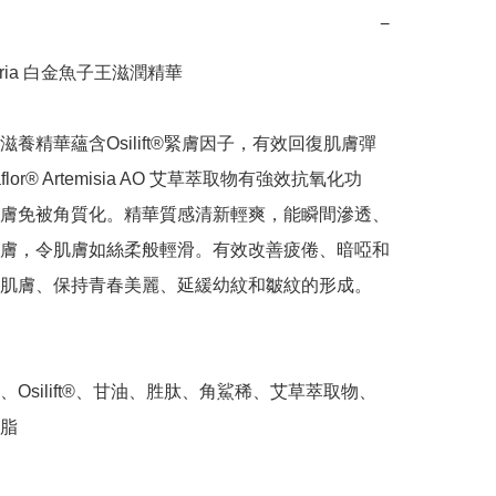
−
aria 白金魚子王滋潤精華

滋養精華蘊含Osilift®緊膚因子，有效回復肌膚彈
flor® Artemisia AO 艾草萃取物有強效抗氧化功
膚免被角質化。精華質感清新輕爽，能瞬間滲透、
膚，令肌膚如絲柔般輕滑。有效改善疲倦、暗啞和
肌膚、保持青春美麗、延緩幼紋和皺紋的形成。

、Osilift®、甘油、胜肽、角鯊稀、艾草萃取物、
脂
