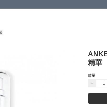
策
ANK
精華
數量
−