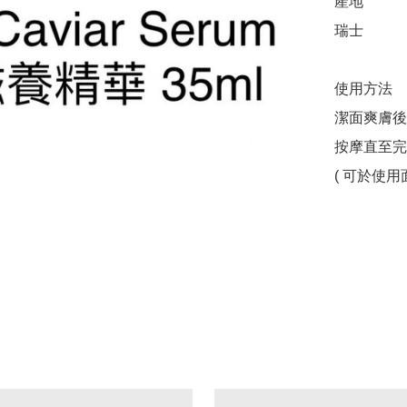
產地

瑞士

使用方法 

潔面爽膚後
按摩直至完
( 可於使用