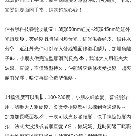
就算佢自己上手試，或者我哋快速造型時唔小心碰到，都唔
驚燙到塊面同手指，媽媽超放心😌！

仲有黑科技養髮功能💡！3顆650nm紅光+2顆945nm近紅外
光燈珠🔴，夾頭髮嘅時候同步發光，紅光滋養頭皮、鎖住水
分💦，近紅外光仲可以深入發絲裡面修復毛鱗片，加埋負離
子🌬️，小朋友做完造型順滑到反光 🌟，我哋大人用佢夾大
波浪、直髮，不僅造型持久，仲能邊夾邊修復受損髮，越夾
越有光澤，唔使再擔心造型傷髮～

14檔溫度可以調🌡️，100-230度，小朋友細軟髮、普通髮啱
用，我哋大人粗硬髮、染燙受損髮都可以揀到合適溫度～ 
加寬加長嘅面板📏，一次可以夾多啲頭髮，快手搞掂短髮內
扣、法式大波浪或者順直髮💅🏻，懶媽媽、趕時間返工嘅職