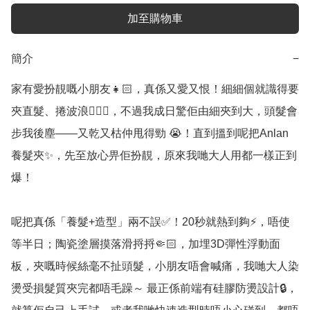
加至購物車
簡介
−
家有愛扮靚嘅小朋友👧🏻，真係又愛又恨！細細個就識得要
夾直髮、捲波浪💇🏻‍♀️，不過我成日驚佢由細夾到大，頭髮會
步我後塵——又乾又枯仲甩得勁 😭！直到搵到呢把Anlan
養髮夾✨，先至放心畀佢扮靚，原來我哋大人用都一樣正到
爆！

呢把真係「養髮+造型」兩不誤✅！20秒就熱到夠⚡，唔使
等半日；陶瓷塗層摸落滑捋捋🤏🏻，加埋3D彈性浮動面
板，夾嘅時候絲毫不扯頭髮，小朋友唔會喊痛，我哋大人染
燙受損髮質夾完都唔毛躁～ 最正係前端有硅膠防燙設計🔒，