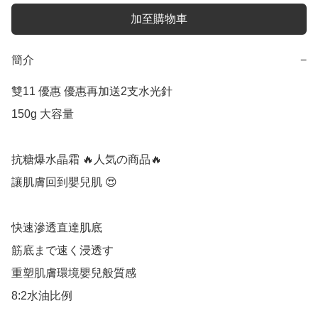
加至購物車
簡介
−
雙11 優惠 優惠再加送2支水光針   

150g 大容量 

抗糖爆水晶霜 🔥人気の商品🔥

讓肌膚回到嬰兒肌 😍 

快速滲透直達肌底

筋底まで速く浸透す

重塑肌膚環境嬰兒般質感

8:2水油比例 
