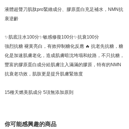
液體超聲刀肌肽pro緊緻成分、膠原蛋白充足補水，NMN抗
衰逆齡 

✨肌底注水100分✨敏感修復100分✨抗衰100分  

強烈抗糖 褪黃亮白，有效抑制糖化反應 🔥 抗老先抗糖，糖
化是加速肌膚老化，造成肌膚暗沈垮塌和紋路，不只抗糖，
豐富的膠原蛋白成分給肌膚注入滿滿的膠原，特有的NMN
抗衰老功效，肌肽更是提升肌膚緊致度 

15種天燃美肌成分 5項無添加原則
你可能感興趣的商品