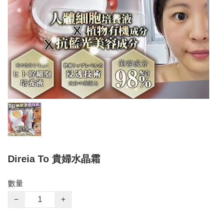
Direia To 貴婦水晶霜
數量
−
+