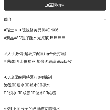
加至購物車
簡介
−
#瑞士🇨🇭院線醫美品牌#Dr606

#新品#8D玻尿酸水光原液 🟦🟦🟦🟦

✅人手必備·超級搭配皇(適合做打底)

明顯加強水份補充·加倍後續護膚品吸收！

·8D玻尿酸同時運行8種機制

滲透👉🏻運水👉🏻補水👉🏻導水

👉🏻鎖水 👉🏻成膜👉🏻儲水👉🏻維穩

⭐️8種不同分子的玻尿酸立體補水
