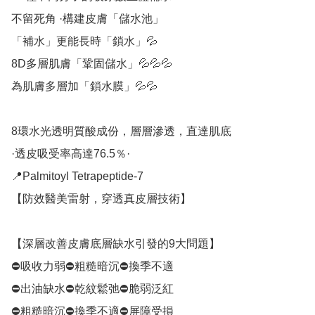
不留死角 ·構建皮膚「儲水池」

「補水」更能長時「鎖水」💦

8D多層肌膚「鞏固儲水」💦💦💦

為肌膚多層加「鎖水膜」💦💦

8環水光透明質酸成份，層層滲透，直達肌底

·透皮吸受率高達76.5％·

📍Palmitoyl Tetrapeptide-7

【防效醫美雷射，穿透真皮層技術】

【深層改善皮膚底層缺水引發的9大問題】

⛔️吸收力弱⛔️粗糙暗沉⛔️換季不適

⛔️出油缺水⛔️乾紋鬆弛⛔️脆弱泛紅

⛔️粗糙暗沉⛔️換季不適⛔️屏障受損