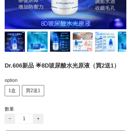
Dr.606新品 🌟8D玻尿酸水光原液（買2送1）
option
1盒
買2送1
數量
−
+