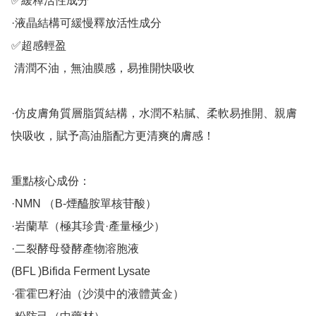
✅緩釋活性成分

·液晶結構可緩慢釋放活性成分

✅超感輕盈

 清潤不油，無油膜感，易推開快吸收

·仿皮膚角質層脂質結構，水潤不粘膩、柔軟易推開、親膚
快吸收，賦予高油脂配方更清爽的膚感！

重點核心成份：

·NMN （B-煙醯胺單核苷酸）

·岩蘭草（極其珍貴·產量極少）

·二裂酵母發酵產物溶胞液

(BFL )Bifida Ferment Lysate

·霍霍巴籽油（沙漠中的液體黃金）
