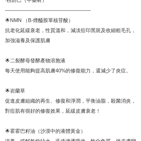
·粉防己（中藥材）

—————————————————

🌟NMN （B-煙醯胺單核苷酸）

抗老化延緩衰老，性質溫和，減淡痘印黑斑及收細粗毛孔，
加強滋養及保護肌膚

🌟二裂酵母發酵產物溶胞液

每天使用能夠提高肌膚40%的修復能力，還減少了炎症。

🌟岩蘭草

促進皮膚組織的再生、修復和淨潤，平衡油脂，殺菌消炎，
對痘肌有很好的修復效果，延緩皮膚衰老！

🌟霍霍巴籽油（沙漠中的液體黃金）
