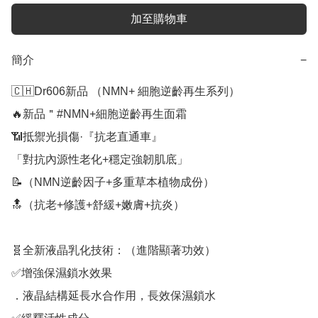
加至購物車
簡介
−
🇨🇭Dr606新品 （NMN+ 細胞逆齡再生系列）

🔥新品＂#NMN+細胞逆齡再生面霜

📶抵禦光損傷·『抗老直通車』

「對抗內源性老化+穩定強韌肌底」

📝（NMN逆齡因子+多重草本植物成份）

🔝（抗老+修護+舒緩+嫩膚+抗炎）

🧬全新液晶乳化技術：（進階顯著功效）

✅增強保濕鎖水效果

．液晶結構延長水合作用，長效保濕鎖水
