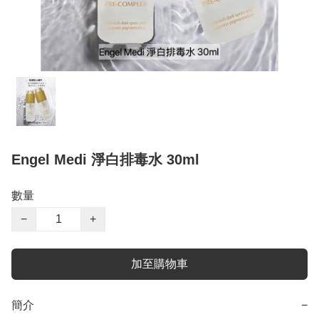
Engel Medi 淨白排毒水 30ml
數量
−
+
加至購物車
簡介
−