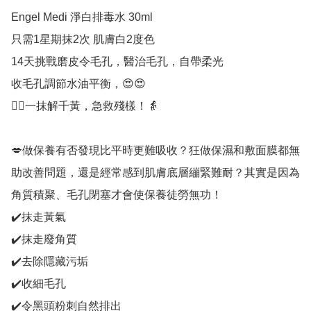
Engel Medi 淨白排毒水 30ml

只需1星期抹2次 肌膚白2度色

14天挑戰磨皮令毛孔，醫治毛孔，自帶柔光

收毛孔調節水油平衡，😍😍

👍🏻一抹解千黃，急救殘樣！👵

💋做保養有否發現比平時更難吸收？狂做保濕和敷面膜都無
助改善問題，還是經常感到肌膚底層繃緊難耐？其實是因為
角質積聚、毛孔閉塞才會使保養徒勞無功！

✔️抹走黃氣

✔️抹走廢角質

✔️去除隱藏污垢

✔️收細毛孔

✔️令黑頭粉刺自然排出
