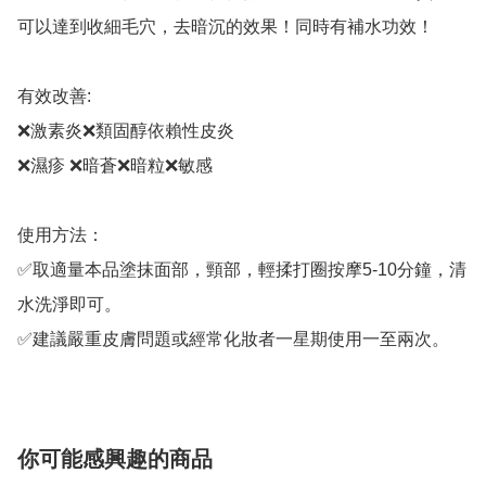
可以達到收細毛穴，去暗沉的效果！同時有補水功效！

有效改善:

❌激素炎❌類固醇依賴性皮炎 

❌濕疹 ❌暗蒼❌暗粒❌敏感

使用方法：

✅取適量本品塗抹面部，頸部，輕揉打圈按摩5-10分鐘，清
水洗淨即可。

✅建議嚴重皮膚問題或經常化妝者一星期使用一至兩次。
你可能感興趣的商品