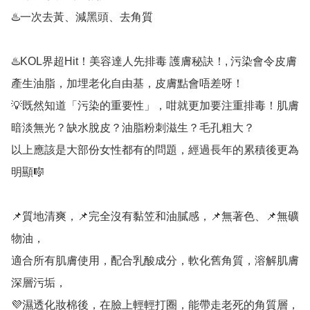
♨️一次去黃、減黑頭、去角質

♨️KOL界超Hit！美容達人先排毒 護膚秘訣！, 污染會令皮膚
產生油脂，加埋老化自由基，皮膚點會唔差呀！

💡既然知道「污染的重要性」，咁就更加要注重排毒！肌膚
暗淡無光？缺水脫皮？油脂粉刺滋生？毛孔粗大？

以上應該是大部份女性都有的問題，經過長年的累積後更為
明顯🎼

📌質地清爽，📌完全沒有黏笠和油膩感，📌無著色、📌無礦
物油，

適合所有肌膚使用，配合乳酸成分，軟化舊角質，溶解肌膚
深層污垢，

💜濕透化妝棉後，在臉上輕輕打圈，能帶走老死的角質層，