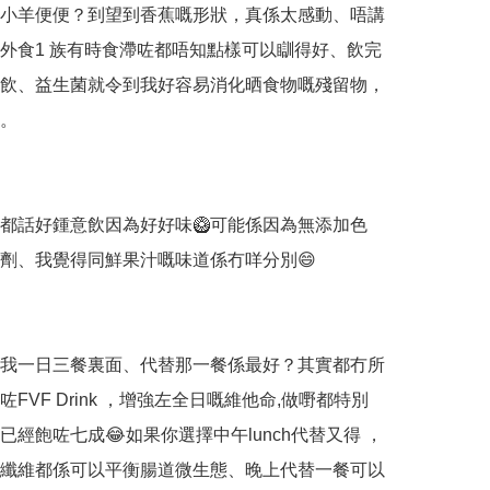
小羊便便？到望到香蕉嘅形狀，真係太感動、唔講
外食1 族有時食滯咗都唔知點樣可以瞓得好、飲完
飲、益生菌就令到我好容易消化晒食物嘅殘留物，
。

都話好鍾意飲因為好好味🥝可能係因為無添加色
劑、我覺得同鮮果汁嘅味道係冇咩分別😄

我一日三餐裏面、代替那一餐係最好？其實都冇所
FVF Drink ，增強左全日嘅維他命,做嘢都特別
已經飽咗七成😂如果你選擇中午lunch代替又得 ，
纖維都係可以平衡腸道微生態、晚上代替一餐可以