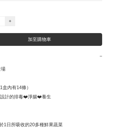
+
加至購物車
−
場

1盒內有14條）

設計的排毒❤️淨腸❤️養生

等於1日所吸收的20多種鮮果蔬菜
