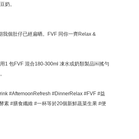
豆奶。

我個肚仔已經扁晒。FVF 同你一齊Relax & 
1 包FVF 混合180-300ml 凍水或奶類製品￼搖勻
。

rink #AfternoonRefresh #DinnerRelax #FVF #益
酵素 #膳食纖維 #一杯等於20個新鮮蔬菜生果 #便