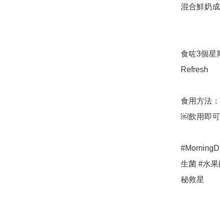
混合鮮奶成
食咗3個星期
Refresh

食用方法：用
￼飲用即可
#MorningD
生菌 #水果
秘救星