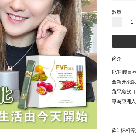
數量
−
簡介
FVF 矚目登
全新升級版

蔬果纖飲（
專為亞洲人
飲1 杯相