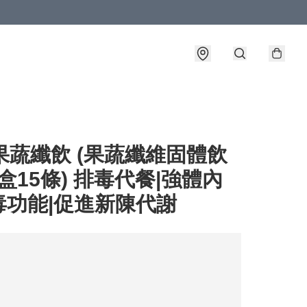
 果蔬纖飲 (果蔬纖維固體飲
(1盒15條) 排毒代餐|強體內
毒功能|促進新陳代謝