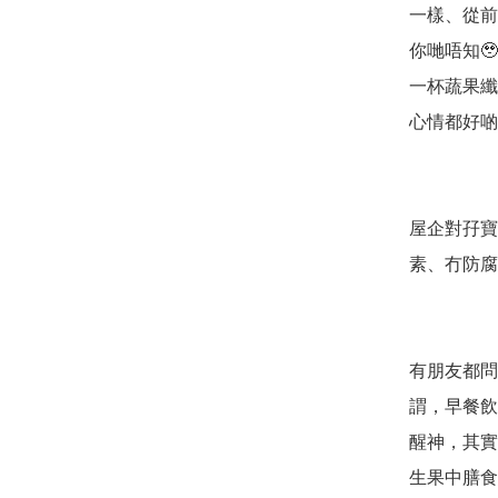
一樣、從前
你哋唔知
一杯蔬果纖
心情都好啲
屋企對孖寶
素、冇防腐
有朋友都問
謂，早餐飲咗
醒神，其實
生果中膳食