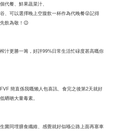
個代餐、鮮果蔬菜汁、

谷、可以選擇晚上空腹飲一杯作為代晚餐😜記得
先飲為敬！😉

榨汁更勝一籌，好評99%日常生活忙碌度甚高嘅你 
FVF 簡直係我嘅懶人包喜訊、食完之後第2天就好
低晒啲大量毒素。

生菌同埋膳食纖維、感覺就好似喺公路上面再塞車