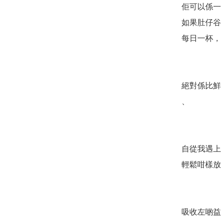
佢可以係一
如果肚仔谷
每日一杯，
絕對係比鮮
、

自從我遇上
輕鬆咁樣放
吸收左啲益