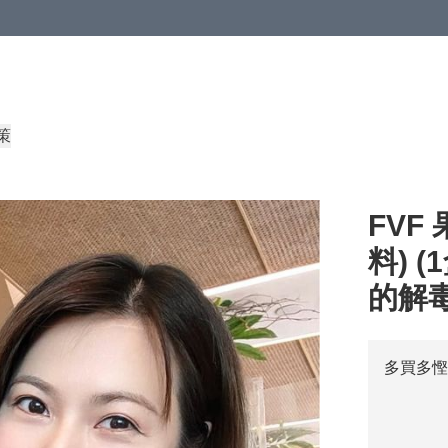
策
FVF
料) 
的解
多買多慳