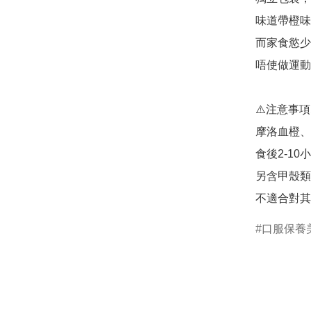
味道帶橙味
而家食慾少
唔使做運動
⚠️注意事項⚠
摩洛血橙、
食後2-10
另含甲殼類
不適合對其
口服保養