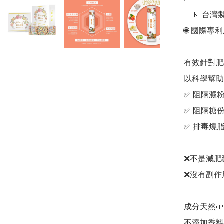
🇹🇼 台灣
🌐 國際專利
有效針對肥
以科學幫助瘦
✅ 阻隔澱粉
✅ 阻隔糖份
✅ 排毒燒脂
❌不是減肥藥
❌沒有副作
成分天然
不添加香料