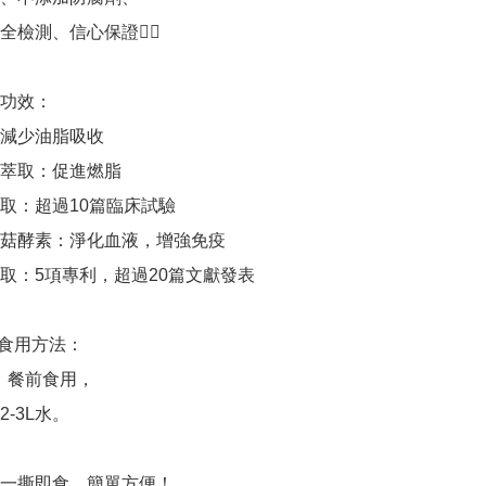
檢測、信心保證👍🏻

功效：

：減少油脂吸收

橙萃取：促進燃脂

萃取：超過10篇臨床試驗

果菇酵素：淨化血液，增強免疫

萃取：5項專利，超過20篇文獻發表

食用方法：

，餐前食用，

-3L水。

一撕即食，簡單方便！
