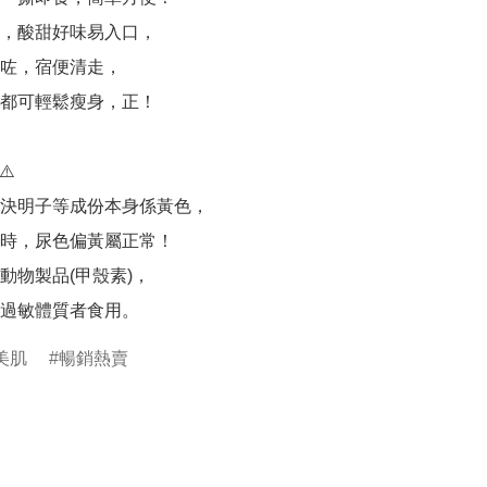
，酸甜好味易入口，

咗，宿便清走，

都可輕鬆瘦身，正！

️

決明子等成份本身係黃色，

小時，尿色偏黃屬正常！

動物製品(甲殼素)，

過敏體質者食用。
美肌
暢銷熱賣