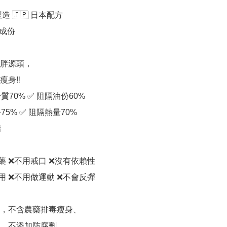
製造 🇯🇵 日本配方

成份

胖源頭，

身‼️

質70% ✅ 阻隔油份60%

75% ✅ 阻隔熱量70%



 ❌不用戒口 ❌沒有依賴性 

用 ❌不用做運動 ❌不會反彈

，不含農藥排毒瘦身、

、不添加防腐劑、
