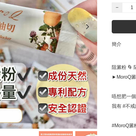
−
簡介
阻澱粉 🌀 
►MoroQ
唔想肥一個
我有 #不戒
#MoroQ澱
.
