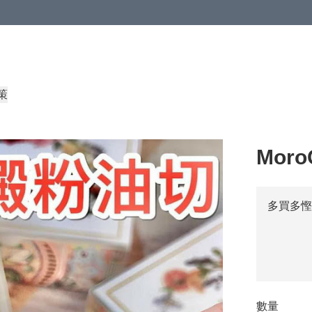
策
Mor
多買多慳
數量