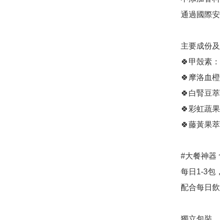
通過國際安全
主要成份及
🍀甲殼素
🍀摩洛血
🍀白腎豆
🍀彩虹蔬
🍀藤黃果
#大餐神器 
每日1-3包
配合每日飲2
獨立包裝，