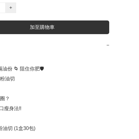
+
加至購物車
−
隔油份 🌀 阻住你肥🛡

澱粉油切

圈？

口瘦身法‼️

粉油切 (1盒30包)
