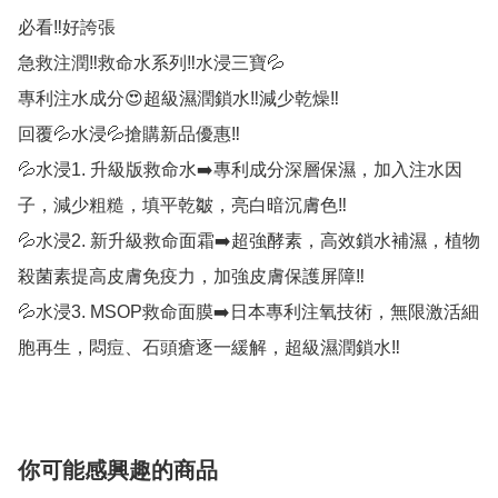
必看‼️好誇張

急救注潤‼️救命水系列‼️水浸三寶💦

專利注水成分😍超級濕潤鎖水‼️減少乾燥‼️

回覆💦水浸💦搶購新品優惠‼️

💦水浸1. 升級版救命水➡️專利成分深層保濕，加入注水因
子，減少粗糙，填平乾皺，亮白暗沉膚色‼️

💦水浸2. 新升級救命面霜➡️超強酵素，高效鎖水補濕，植物
殺菌素提高皮膚免疫力，加強皮膚保護屏障‼️

💦水浸3. MSOP救命面膜➡️日本專利注氧技術，無限激活細
胞再生，悶痘、石頭瘡逐一緩解，超級濕潤鎖水‼️
你可能感興趣的商品