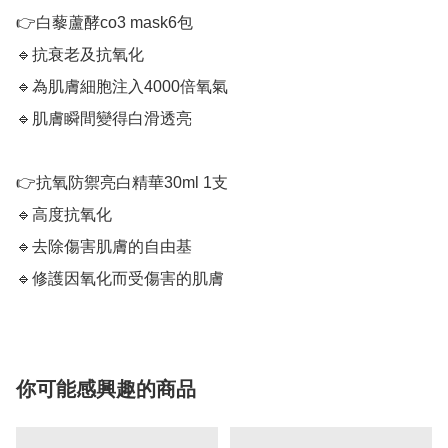
👉白藜蘆酵co3 mask6包⠀ 

🔹抗衰老及抗氧化⠀ 

🔹為肌膚細胞注入4000倍氧氣⠀ 

🔹肌膚瞬間變得白滑透亮⠀ ⠀ 

👉抗氧防禦亮白精華30ml 1支⠀ 

🔹高度抗氧化⠀ 

🔹去除傷害肌膚的自由基⠀ 

🔹修護因氧化而受傷害的肌膚
你可能感興趣的商品