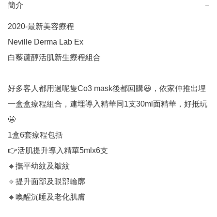
簡介
−
2020-最新美容療程⠀ ⠀ 

Neville Derma Lab Ex ⠀ 

白藜蘆醇活肌新生療程組合

好多客人都用過呢隻Co3 mask後都回購😃，依家仲推出埋
一盒盒療程組合，連埋導入精華同1支30ml面精華，好抵玩
🤩⠀ ⠀ 

1盒6套療程包括⠀ ⠀ 

👉活肌提升導入精華5mlx6支⠀ 

🔹撫平幼紋及皺紋⠀ 

🔹提升面部及眼部輪廓⠀ 

🔹喚醒沉睡及老化肌膚⠀ ⠀ 
