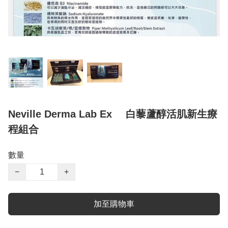
Neville Derma Lab Ex ⠀ 白藜蘆醇活肌新生療
程組合
數量
−
+
加至購物車