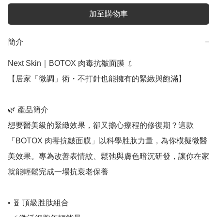
加至購物車
簡介
−
Next Skin｜BOTOX 肉毒抗皺面膜 💉

【居家「微調」術・不打針也能擁有的緊緻與飽滿】

🌿 產品簡介

想要醫美級的緊緻效果，卻又擔心療程的修復期？這款
「BOTOX 肉毒抗皺面膜」以科學胜肽力量，為你模擬微醫
美效果。專為改善表情紋、鬆弛與膚色暗沉研發，讓你在家
就能輕鬆完成一場抗衰老保養

• 🧬 頂級胜肽組合
