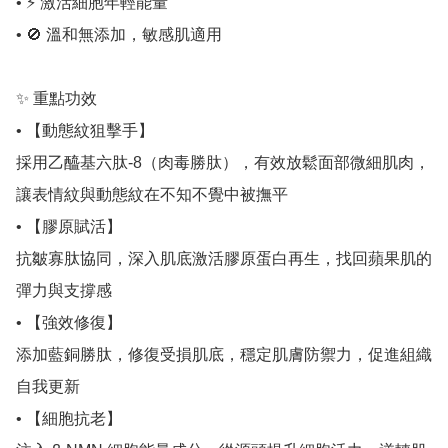
• ⚡️ 激活細胞年輕能量

• 🚫 溫和無添加，敏感肌適用

✨ 重點功效

• 【動態紋狙擊手】 

採用乙醯基六肽-8（肉毒勝肽），有效放鬆面部微細肌肉，
讓表情紋與動態紋在不知不覺中被撫平

• 【膠原賦活】 

抗皺寡肽協同，深入肌底激活膠原蛋白再生，找回蘋果肌的
彈力與支撐感

• 【強效修復】 

添加藍銅勝肽，修復受損肌底，穩定肌膚防禦力，促進組織
自我更新

• 【細胞抗老】 
