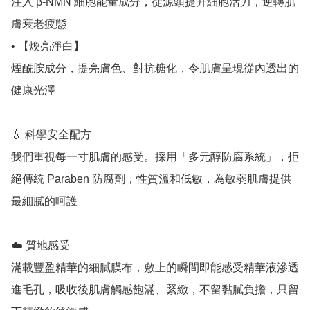
注入 β-NMN 細胞能量成分，從源頭提升細胞活力，逆轉肌
膚衰老疲態

• 【煥亮淨白】 

煙酰胺成分，提亮膚色、對抗糖化，令肌膚呈現從內透出的
健康光澤

💧 科學安全配方

我們重視每一寸肌膚的感受。採用「多元醇防腐系統」，拒
絕傳統 Paraben 防腐劑，性質溫和低敏，為敏弱肌膚提供
最細膩的呵護

☁️ 質地感受

滿載豐盈精華的細膩膜布，敷上的瞬間即能感受精華液滲透
進毛孔，吸收後肌膚觸感飽滿、緊緻，不留黏膩負擔，只留