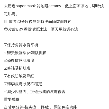
未用過paper mask 質地喺creamy，敷上面涼涼地，即時鎮
定肌膚。

👍🏻敷咗20分鐘後無即時洗面隔咗個幾鐘

😍皮膚仍然覺得滋潤冰涼，夏天用就透心涼

☑️保持角質水份平衡

☑️醫美後舒緩及鎮靜肌膚

☑️修復敏感肌膚底

☑️修補受損肌膚

☑️有效防敏及降紅

☑️轉季皮膚狀況不穩定

☑️減少因壓力、疲倦形成的皮膚傷害

重要成份:

🔺甘草酸鉀-抗炎症 、降敏 、調節免疫功能
