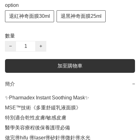
option
退紅神奇面膜30ml
退黑神奇面膜25ml
數量
−
+
加至購物車
簡介
−
✨Pharmadex Instant Soothing Mask✨

MSE™️技術《多重舒緩乳液面膜》

特別適合乾性皮膚/敏感皮膚

醫學美容療程後保養護理必備

做完🉐hifu 🉐laser🉐矽針🉐微針🉐水光
