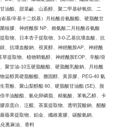
甘油酯、甜菜鹼、山萮醇、聚二甲基矽氧烷、二
山嵛基/辛基十二烷基）月桂酰谷氨酸酯、硬脂酰甘
菌核膠、神經酰胺 NP、賴氨酸二月桂酰谷氨酸
提取物、日本杏子提取物、3-0-乙基抗壞血酸、抗
鎂、抗壞血酸鈉、視黃醇、神經酰胺AP、神經酰
耳草提取物、植物鞘氨醇、神經酰胺EOP、辛酸/癸
、聚甘油-10五硬脂酸酯、硬脂酰乳酸鈉、月桂酰
物甾醇異硬脂酸酯、膽固醇、黃原膠、PEG-40 氫
生育酚、聚山梨醇酯 60、硬脂酸甘油酯 (SE)、脫
倍半油酸酯、氫化卵磷脂、精氨酸、苯氧乙醇、卡
膠原蛋白、泛醌、茶葉提取物、透明質酸鈉、醋酸
薔薇果提取物、鉑金、纖維素膠、碳酸氫鈉、
0氫化蓖麻油、香料
