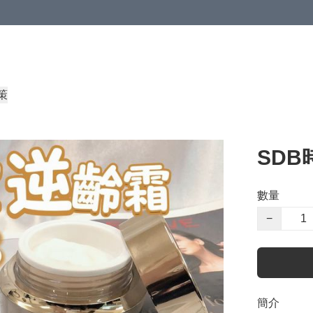
策
SD
數量
−
簡介