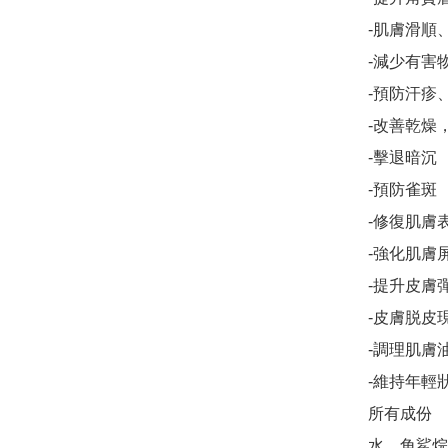
-肌膚滑順、
-減少有害
-預防汗疹
-改善乾燥
-擊退暗沉

-預防雀斑

-修復肌膚表
-強化肌膚屏
-提升皮膚彈
-皮膚脱皮現
-調理肌膚油
-維持年輕狀
所有成份

水、角鯊烷