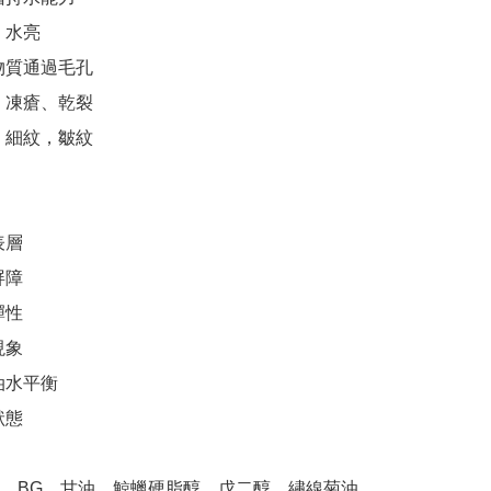
水亮

物質通過毛孔

、凍瘡、乾裂

，細紋，皺紋

層

障

性

象

水平衡

態

、BG、甘油、鯨蠟硬脂醇、戊二醇、繡線菊油、