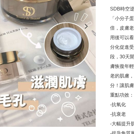
SDB時空逆
「小分子蛋
倍，皮膚老
用後可以看
分化促進受
段，30天
膚恢復年輕
老的肌膚，
分！讓肌膚
重點功效：

-抗氧化

-抗衰老

-大幅提升肌
-提升角質