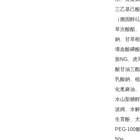
三乙基己酸
（膽固醇/
草次酸酯、
鈉、甘草根
壞血酸磷酸
胺NG、虎
酸甘油三酯
乳酸鈉、植
化蓖麻油、
水山梨糖醇
波姆、水解
生育酚、犬
PEG-10
50g
