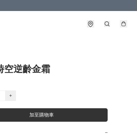
B時空逆齡金霜
+
加至購物車
−