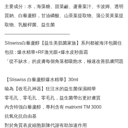
主要成分：水，海藻糖、甜菜鹼、蘆薈葉汁、卡波姆、透明
質鈉、白藜蘆醇，甘油磷酸、山茶葉提取物、蒲公英黃葉提
取物、乳酸桿菌、益生菌

——————————————-

Sliswiss白藜蘆醇【益生美肌菌家族】系列都被海洋包圍住

包括 : 爆水精華+RF激光眼+爆水皮秒面霜 

「從不缺水」的皮膚每個角落都吸飽水，極速改善肌膚問題 

【Sliswiss 白藜蘆醇爆水精華】30ml

喻為【收毛孔神器】狂注水的益生菌保濕精華

零毛孔﹑零毛孔﹑零毛孔，益生菌帶出更好膚質 

內含特強白藜蘆醇，專利含有 matrixml TM 3000

抗氧化抗自由基

對於角質表皮細胞新陳代謝有助加速作用
