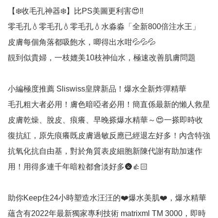
【❄️收毛孔神器❄️】比PS美圖更利害😍‼️

零毛孔💧零毛孔💧零毛孔💧水淼淼「全新800倍注水王」

皮膚每個角落都吸飽水，唧得出水咁💦💦💦

靚到似貴婦，一枝媲美10枝神仙水，極速改善肌膚問題 

小編極度推薦 Sliswiss皇牌新品！爆水全新炸彈精華

毛孔粗大者必用！膚色暗啞者必用！簡直係最新的懶人救星 

皮膚乾燥、脫皮、痕癢、早晚搽爆水精華～😍一搽即時收
復抗紅，原先痕癢既皮膚過敏反應已經退左好多！內含特強
抗氧化抗自由基，對於角質表皮細胞新陳代謝有助加速作
用！用得多連千年暗粒都會淡好多🌚👍🏻

助你Keep住24小時塑造水汪汪的❤️爆水美肌❤️，爆水精華
蘊含有2022年最新獨家專利技術 matrixml TM 3000，即時