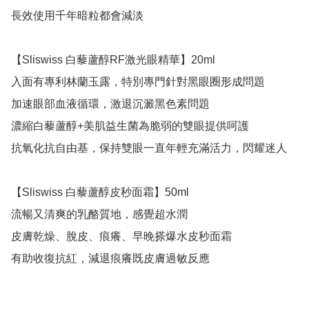
長效使用千年暗粒都會減淡 

【Sliswiss 白藜蘆醇RF激光眼精華】20ml

入面有專利林蘭玉露，特別專門針對黑眼圈形成問題

加速眼部血液循環，激退沉澱黑色素問題

濃縮白藜蘆醇+美肌益生菌為脆弱的雙眼提供呵護

抗氧化抗自由基，保持雙眼一直年輕充滿活力，閃耀迷人 

【Sliswiss 白藜蘆醇皮秒面霜】50ml

流暢又清爽的乳酪質地，感覺超水潤

皮膚乾燥、脫皮、痕癢、早晚搽爆水皮秒面霜

有助收復抗紅，減退痕癢既皮膚過敏反應