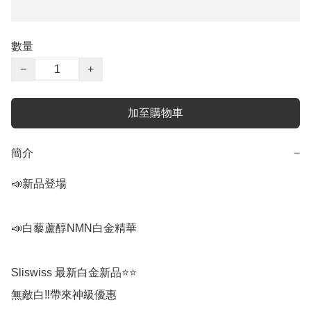
數量
−
+
加至購物車
簡介
−
📣新品登場

📣白藜蘆醇NMN白金精華

Sliswiss 最新白金新品⭐️⭐️

無敵白‼️帶來神級優惠
