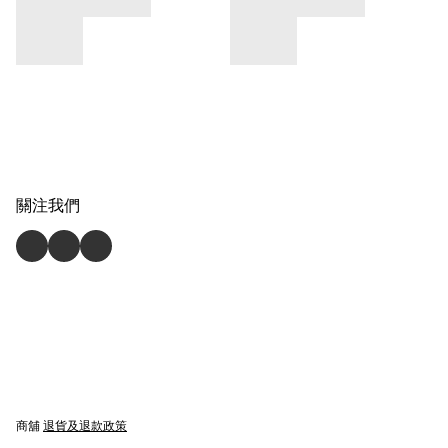
關注我們
商舖
退貨及退款政策