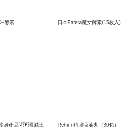
YO+酵素
日本Fatera魔女酵素(15枚入)
瘦身產品🇯🇵暴減王
Rethin 特強吸油丸（30包）