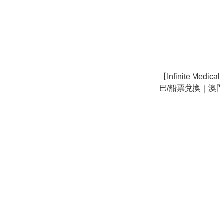
【Infinite Med
巴/船票兌換｜澳
✨ ｜多位kol指
回頭率