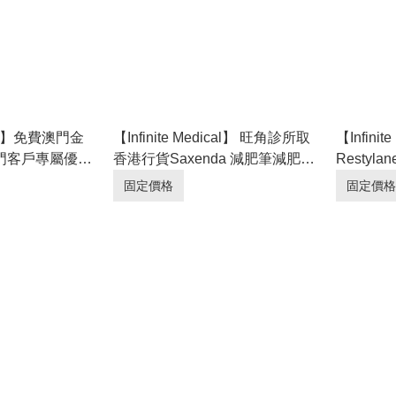
ical】免費澳門金
【Infinite Medical】 旺角診所取
【Infini
門客戶專屬優惠
香港行貨Saxenda 減肥筆減肥針
Restyla
定醫生｜超過9成
｜買9送1🥰｜多位kol指定醫生｜
Vital 
固定價格
固定價格
超過9成回頭率
指定醫生