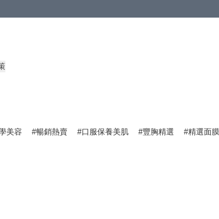
策
學美容
暢銷熱賣
口服保養美肌
豐胸精選
精選面