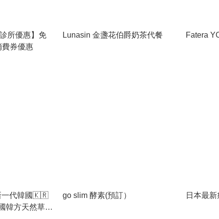
ical診所優惠】免
Lunasin 金盞花伯爵奶茶代餐
Fatera 
消費券優惠
 新一代韓國🇰🇷
go slim 酵素(預訂）
日本最新
韓國韓方天然草本