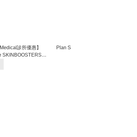
te Medical診所優惠】
Plan S
ne SKINBOOSTERS
Light®高效保濕針｜多位kol
｜超過9成回頭率