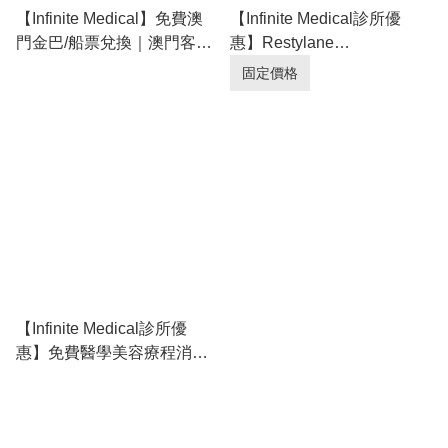
【Infinite Medical】免費澳
【Infinite Medical診所優
門金巴/船票兌換｜澳門客戶
惠】Restylane
專屬優惠✨ ｜多位kol指定醫
SKINBOOSTERS Vital
固定價格
生｜超過9成回頭率
Light®高效保濕針｜多位kol
指定醫生｜超過9成回頭率
【Infinite Medical診所優
惠】免費醫學美容療程消費
券優惠